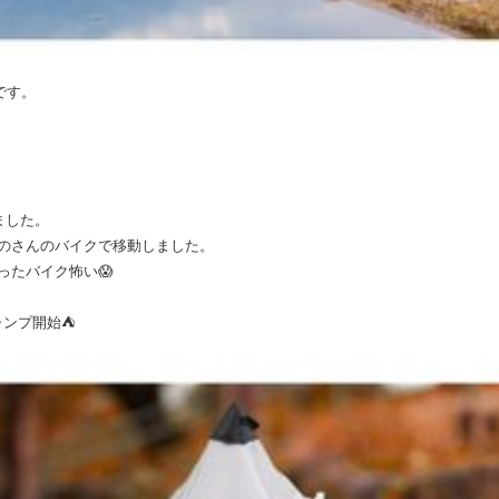
Sです。
ました。
のさんのバイクで移動しました。
ったバイク怖い😱
ンプ開始⛺️