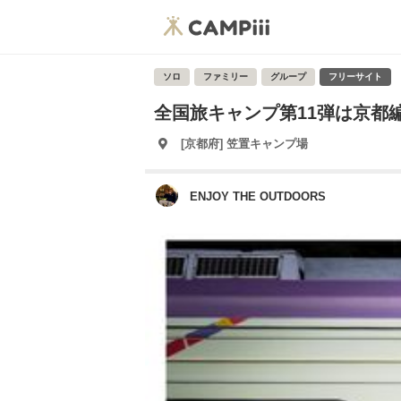
ソロ
ファミリー
グループ
フリーサイト
全国旅キャンプ第11弾は京都
[京都府] 笠置キャンプ場
ENJOY THE OUTDOORS