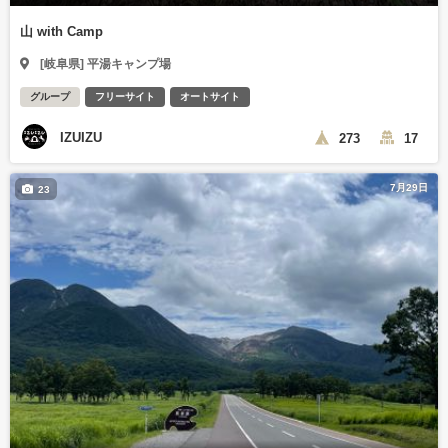
山 with Camp
[岐阜県] 平湯キャンプ場
グループ
フリーサイト
オートサイト
IZUIZU
273
17
7月29日
23