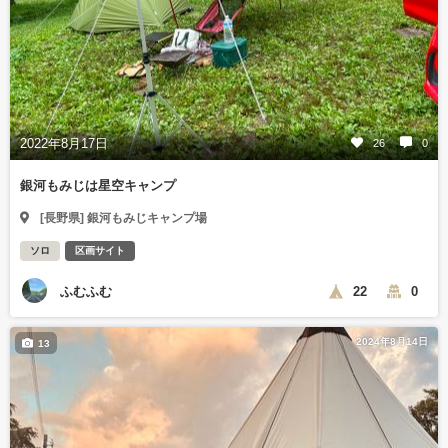
2022年8月17日
26
0
銀河もみじは星空キャンプ
[長野県] 銀河もみじキャンプ場
ソロ
区画サイト
ふむふむ
22
0
2024年8月14日
13