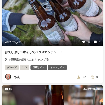
2024年5月25日
57
8
お久しぶり〜🥹そしてハジメマシテ〜！！
[長野県] 銀河もみじキャンプ場
グループ
ソロ
区画サイト
オートサイト
ちあ
62
0
2024年5月28日
23