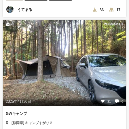
うてまる
36
17
2025年5月1日
4
2025年4月30日
21
0
GWキャンプ
[静岡県] キャンプすがり２