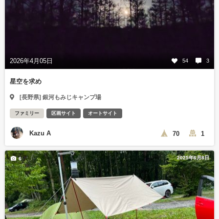
2026年4月05日
54
3
星空を求め
[長野県] 銀河もみじキャンプ場
ファミリー
区画サイト
オートサイト
Kazu A
70
1
2025年6月8日
6