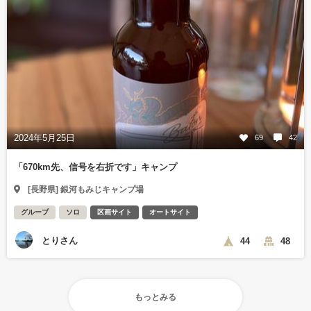
2024年5月25日
69
42
「670km先、信号を右折です」キャンプ
[長野県] 銀河もみじキャンプ場
グループ
ソロ
区画サイト
オートサイト
とりさん
44
48
もっとみる