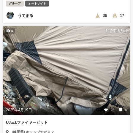
グループ
オートサイト
うてまる
36
17
2025年4月30日
6
2025年4月19日
23
0
UJackファイヤーピット
[静岡県] キャンプすがり２