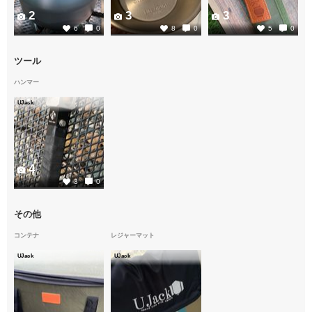
2
3
3
6
0
8
0
5
0
ツール
ハンマー
UJack
4
3
0
その他
コンテナ
レジャーマット
UJack
UJack