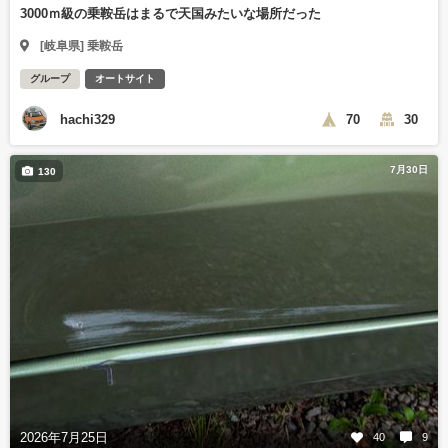
3000ｍ級の乗鞍岳はまるで天国みたいな場所だった
[岐阜県] 乗鞍岳
グループ
オートサイト
hachi329
70
30
7月30日
130
2026年7月25日
40
9