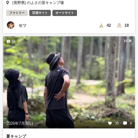
[長野県] のよさの里キャンプ場
ファミリー
区画サイト
オートサイト
セツ
42
18
2日前
26
2026年7月30日
30
9
夏キャンプ