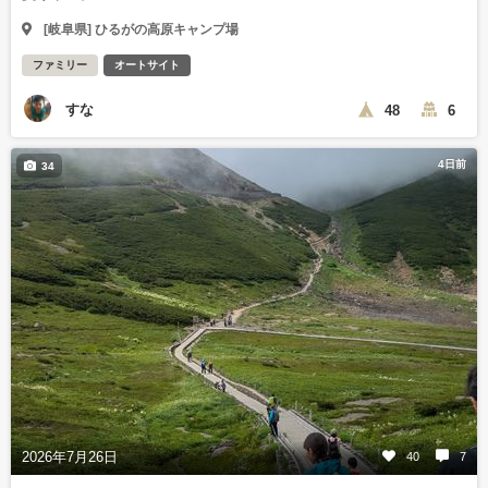
[岐阜県] ひるがの高原キャンプ場
ファミリー
オートサイト
すな
48
6
4日前
34
2026年7月26日
40
7