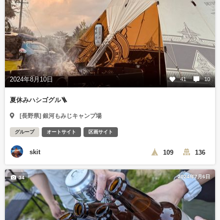
2024年8月10日
41
10
夏休みハシゴグル🪜
[長野県] 銀河もみじキャンプ場
グループ
オートサイト
区画サイト
skit
109
136
2024年7月6日
34