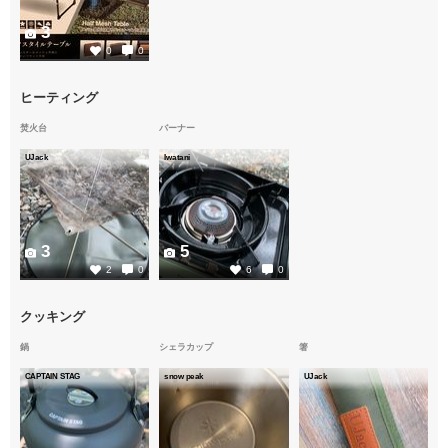
3
0
0
ヒーティング
焚火台
バーナー
UJack
Iwatani
3
5
2
0
6
0
クッキング
鍋
シェラカップ
箸
CAPTAIN STAG
snow peak
UJack