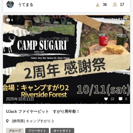
うてまる
36
17
2025年10月24日
6
2025年10月11日
22
0
UJack ファイヤーピット すがり周年祭！
[静岡県] キャンプすがり２
グループ
フリーサイト
オートサイト