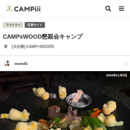
ファミリー
区画サイト
CAMPxWOOD懇親会キャンプ
[大分県] CAMP×WOODS
moreAi
2025年11月9日