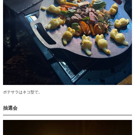
ポテサラはネコ型で。
抽選会