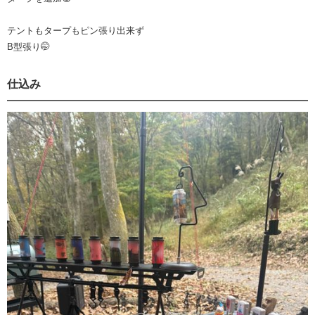
テントもタープもピン張り出来ず
B型張り🤭
仕込み