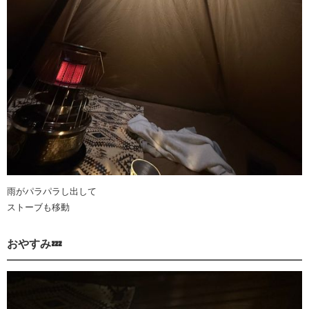
雨がパラパラし出して
ストーブも移動
おやすみ💤