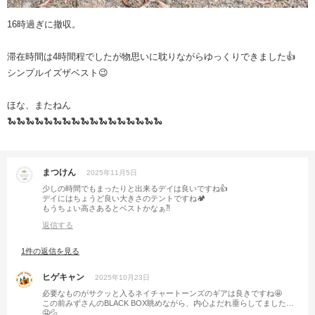
16時過ぎに撤収。
滞在時間は4時間程でしたが物思いに耽りながらゆっくりできました👍
シンプルイズザベスト😉
ほな、またねん
🐍🐍🐍🐍🐍🐍🐍🐍🐍🐍🐍🐍🐍🐍🐍🐍🐍
まつけん
2025年11月5日
少しの時間でもまったりと出来るデイは良いですね👍
デイにはちょうど良い大きさのテントですね🏕️
もうちょい高さあるとベストかなぁ⁈
返信する
1件の返信を見る
ヒゲキャン
2025年10月23日
必要なものがサクッと入るネイチャートーンズのギアは良きですね🤩
この前みずさんのBLACK BOX眺めながら、内心よだれ垂らしてました…
🤤💦