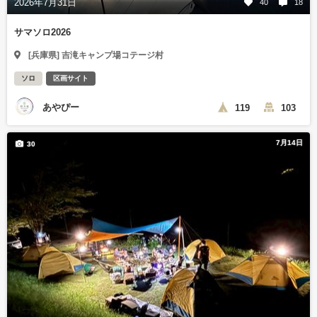
2026年7月31日
40
18
サマソロ2026
[兵庫県] 吉滝キャンプ場コテージ村
ソロ
区画サイト
あやぴー
119
103
7月14日
30