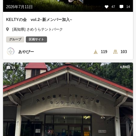
2026年7月11日
47
14
KELTYの会 vol.2~新メンバー加入~
[高知県] さめうらテントパーク
グループ
区画サイト
あやぴー
119
103
6月9日
19