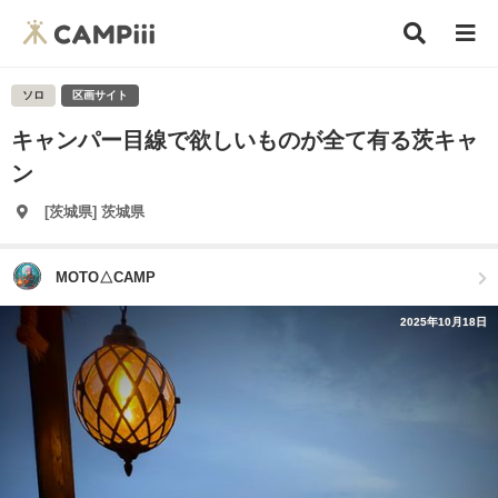
ソロ
区画サイト
キャンパー目線で欲しいものが全て有る茨キャ
ン
[茨城県] 茨城県
MOTO△CAMP
2025年10月18日