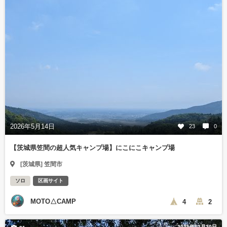
2026年5月14日
23
0
【茨城県笠間の超人気キャンプ場】にこにこキャンプ場
[茨城県] 笠間市
ソロ
区画サイト
MOTO△CAMP
4
2
2025年12月30日