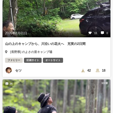
2026年8月01日
15
0
山の上のキャンプから、川沿いの花火へ 充実の2日間
[長野県] のよさの里キャンプ場
ファミリー
区画サイト
オートサイト
セツ
42
18
3日前
26