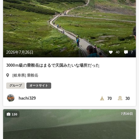
2026年7月26日
40
7
3000ｍ級の乗鞍岳はまるで天国みたいな場所だった
[岐阜県] 乗鞍岳
グループ
オートサイト
hachi329
70
30
7月30日
130