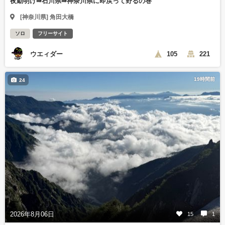
夜勤明け⇛石川県⇛神奈川県に即戻って野るの巻
[神奈川県] 角田大橋
ソロ
フリーサイト
ウエィダー
105
221
19時間前
24
2026年8月06日
15
1