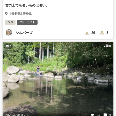
雲の上でも暑いものは暑い。
[長野県] 唐松岳
ソロ
フリーサイト
シルバーズ
26
8
2日前
6
2026年8月05日
24
9