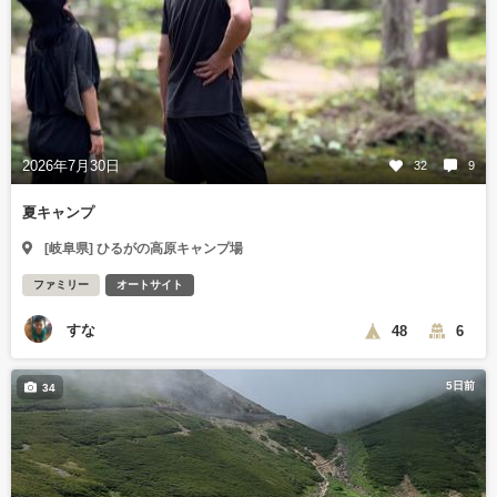
2026年7月30日
32
9
夏キャンプ
[岐阜県] ひるがの高原キャンプ場
ファミリー
オートサイト
すな
48
6
5日前
34