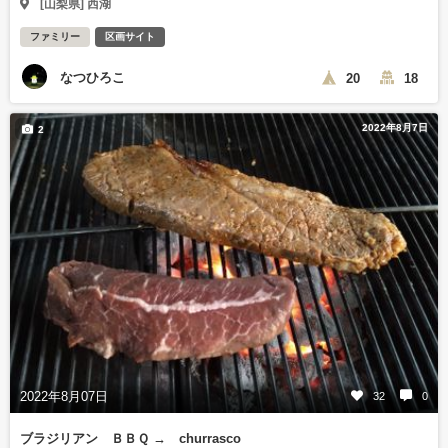
[山梨県] 西湖
ファミリー
区画サイト
なつひろこ
20
18
2022年8月7日
2
2022年8月07日
32
0
ブラジリアン ＢＢＱ → churrasco