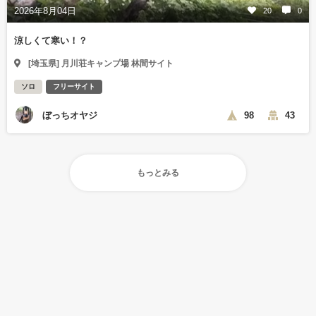
2026年8月04日
20
0
涼しくて寒い！？
[埼玉県] 月川荘キャンプ場 林間サイト
ソロ
フリーサイト
ぼっちオヤジ
98
43
もっとみる