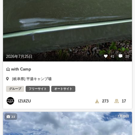
2026年7月25日
41
20
山 with Camp
[岐阜県] 平湯キャンプ場
グループ
フリーサイト
オートサイト
IZUIZU
273
17
7月29日
23