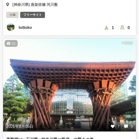
[神奈川県] 座架依橋 河川敷
ソロ
フリーサイト
tottoko
1
0
7時間前
53
2026年8月05日
7
0