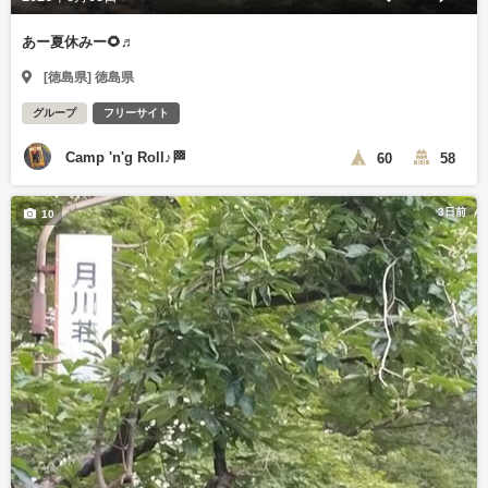
あー夏休みー🌻♬
[徳島県] 徳島県
グループ
フリーサイト
Camp 'n'g Roll♪🏁
60
58
3日前
10