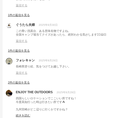
返信する
1件の返信を見る
ぐうたら夫婦
2025年9月30日
この青い洗面台、ある意味名物ですよね。
全国キャンプ場当てクイズがあったら、絶対わかる気がします🙆‍♀️🙅🏻
返信する
1件の返信を見る
フォレキャン
2025年9月29日
長崎県塗り絵、気をつけてお越し下さい。
返信する
2件の返信を見る
ENJOY THE OUTDOORS
2025年9月29日
四国らしいロケーションでここいい所ですね！
今度高知行った時は行きたい所です⛺️
九州宮崎がどこ辺りに行くかですかね？
僕は宮崎の都井岬最南端？？
続きを読む
素敵なキャンプ場でオススメですよ😊