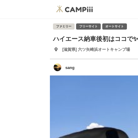
ファミリー
フリーサイト
オートサイト
ハイエース納車後初はココで✨
[滋賀県] 六ツ矢崎浜オートキャンプ場
sang