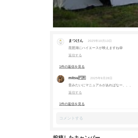
まつけん
2025年10月13日
琵琶湖にハイエースが映えますね🤩
返信する
1件の返信を見る
mitsu🇫🇷
2025年9月28日
昔みたいにマニュアルがあればなー、、、
返信する
1件の返信を見る
投稿したキャンパー