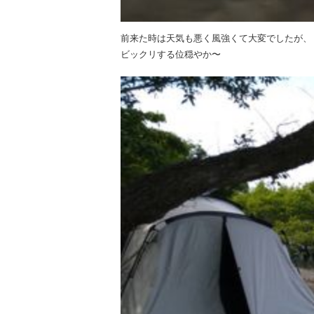
前来た時は天気も悪く風強くて大変でしたが、
ビックリする位穏やか〜