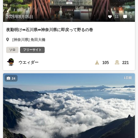
2026年8月05日
11
0
夜勤明け⇛石川県⇛神奈川県に即戻って野るの巻
[神奈川県] 角田大橋
ソロ
フリーサイト
ウエィダー
105
221
1日前
24