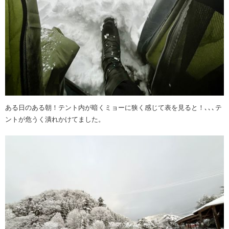
ある日のある朝！テント内が暗くミョーに狭く感じて表を見ると！､､､テ
ントが危うく潰れかけてました。