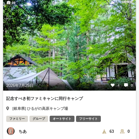
3時間前
26
2026年7月25日
4
0
記念すべき初ファミキャンに同行キャンプ
[岐阜県] ひるがの高原キャンプ場
ファミリー
グループ
オートサイト
フリーサイト
ちあ
63
0