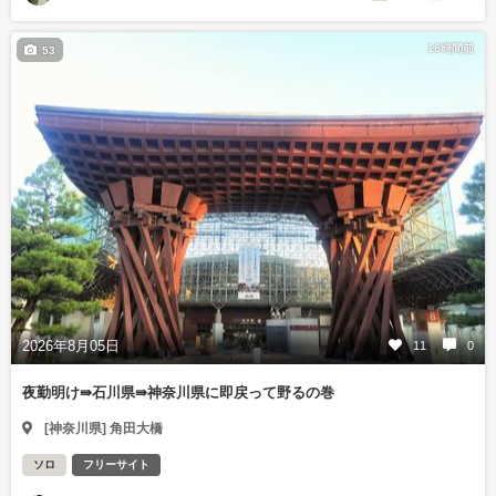
18時間前
53
2026年8月05日
11
0
夜勤明け⇛石川県⇛神奈川県に即戻って野るの巻
[神奈川県] 角田大橋
ソロ
フリーサイト