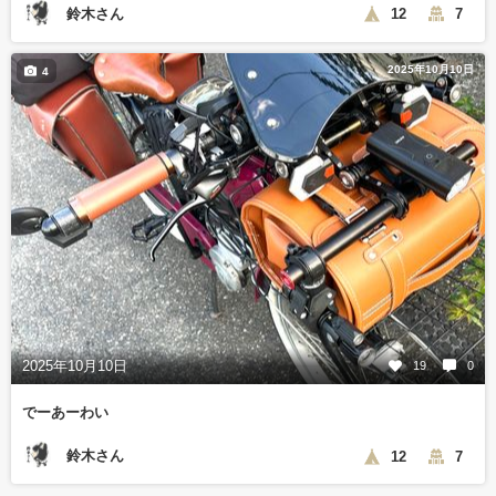
鈴木さん
12
7
2025年10月10日
4
2025年10月10日
19
0
でーあーわい
鈴木さん
12
7