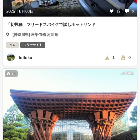
2026年8月08日
12
0
「初投稿」フリードスパイクで試しホットサンド
[神奈川県] 座架依橋 河川敷
ソロ
フリーサイト
tottoko
1
0
18時間前
53