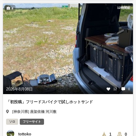
12時間前
4
2026年8月08日
12
0
「初投稿」フリードスパイクで試しホットサンド
[神奈川県] 座架依橋 河川敷
ソロ
フリーサイト
tottoko
1
0