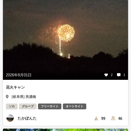
2026年8月01日
2
1
花火キャン
[岐阜県] 美濃橋
ソロ
グループ
フリーサイト
オートサイト
たかぽんた
99
46