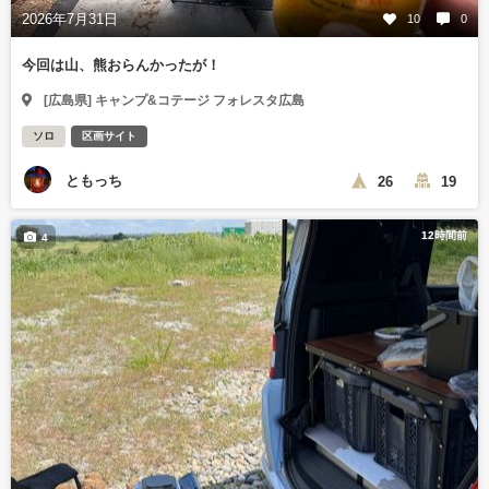
2026年7月31日
10
0
今回は山、熊おらんかったが！
[広島県] キャンプ&コテージ フォレスタ広島
ソロ
区画サイト
ともっち
26
19
12時間前
4