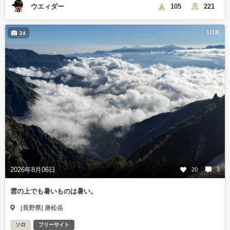
ウエィダー
105
221
1日前
24
2026年8月06日
20
3
雲の上でも暑いものは暑い。
[長野県] 唐松岳
ソロ
フリーサイト