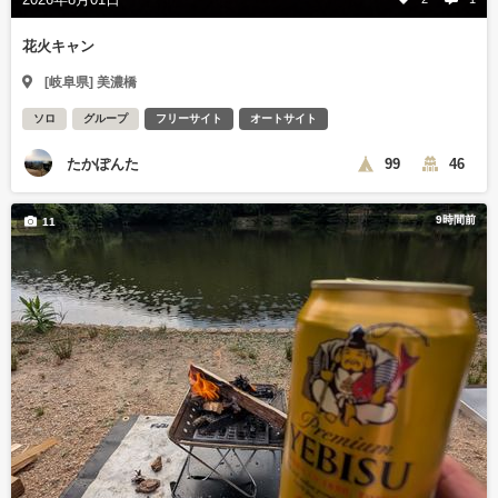
花火キャン
[岐阜県] 美濃橋
ソロ
グループ
フリーサイト
オートサイト
たかぽんた
99
46
9時間前
11