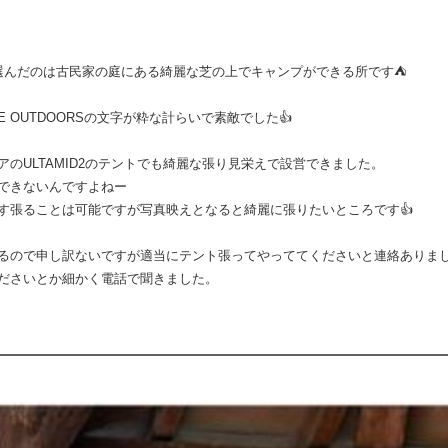
選んだのは古民家の庭にある綺麗な芝の上でキャンプができる所です⛺️
E OUTDOORSの文字が粋な計らいで素敵でした👍
のULTAMID2のテントでも綺麗な張り見栄えで設営できました。
できないんですよねー
す張ることは可能ですが写真映えとなると綺麗に張りたいところです👍
るので申し訳ないですが適当にテント張ってやっててくださいと連絡ありま
ださいとか細かく電話で聞きました。