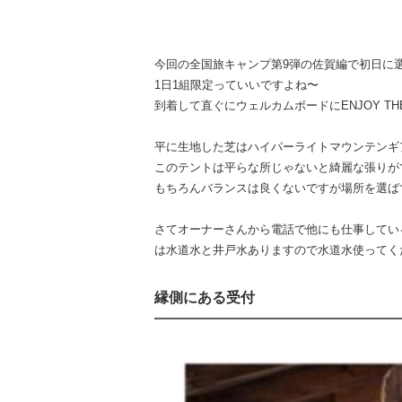
今回の全国旅キャンプ第9弾の佐賀編で初日に
1日1組限定っていいですよね〜
到着して直ぐにウェルカムボードにENJOY TH
平に生地した芝はハイパーライトマウンテンギア
このテントは平らな所じゃないと綺麗な張りが
もちろんバランスは良くないですが場所を選ば
さてオーナーさんから電話で他にも仕事してい
は水道水と井戸水ありますので水道水使ってく
縁側にある受付