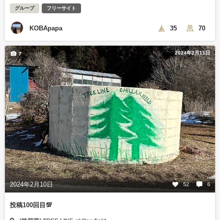
グループ
フリーサイト
KOBApapa
35
70
2024年2月11日
7
2024年2月10日
52
6
投稿100回目💯