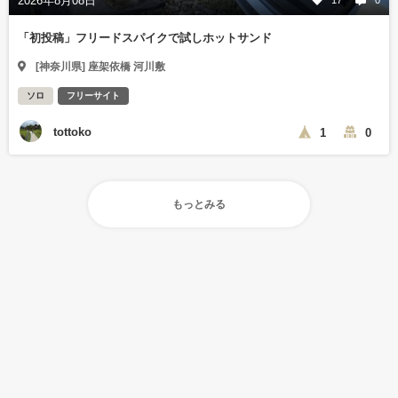
2026年8月08日
17
0
「初投稿」フリードスパイクで試しホットサンド
[神奈川県] 座架依橋 河川敷
ソロ
フリーサイト
tottoko
1
0
もっとみる