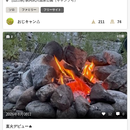
[山口県] 萩阿武川温泉公園（キャンプ可）
ソロ
ファミリー
フリーサイト
おじキャン△
211
74
1日前
2
2026年8月08日
12
0
直火デビュー🔥