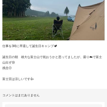
仕事を3時に早退して誕生日キャンプ🏕️
誕生日の朝 雄大な富士山で祝おうかと思ってましたが、曇り☁️で富士
山出ず😢
残念🫤
富士宮は涼しいです👍
コメントはまだありません