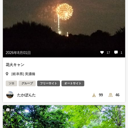
2026年8月01日
17
1
花火キャン
[岐阜県] 美濃橋
ソロ
グループ
フリーサイト
オートサイト
たかぽんた
99
46
1日前
26