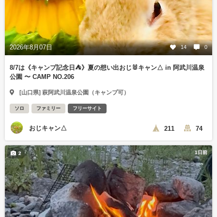
2026年8月07日
14
0
8/7は《キャンプ記念日⛺️》夏の想い出おじ🐰キャン△ in 阿武川温泉
公園 〜 CAMP NO.206
[山口県] 萩阿武川温泉公園（キャンプ可）
ソロ
ファミリー
フリーサイト
おじキャン△
211
74
1日前
2