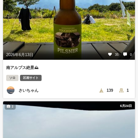
2026年6月13日
35
0
南アルプス絶景⛰️
ソロ
区画サイト
さいちゃん
139
1
6月24日
2