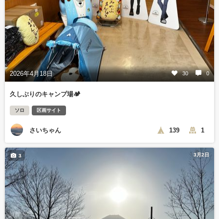
2026年4月18日
30
0
久しぶりのキャンプ場🏕️
ソロ
区画サイト
さいちゃん
139
1
3月2日
3