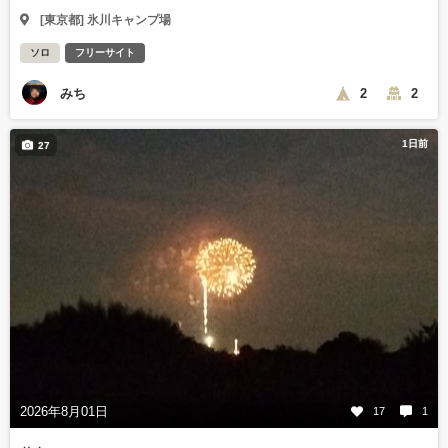
[東京都] 氷川キャンプ場
ソロ
フリーサイト
みち
2
2
1日前
27
2026年8月01日
17
1