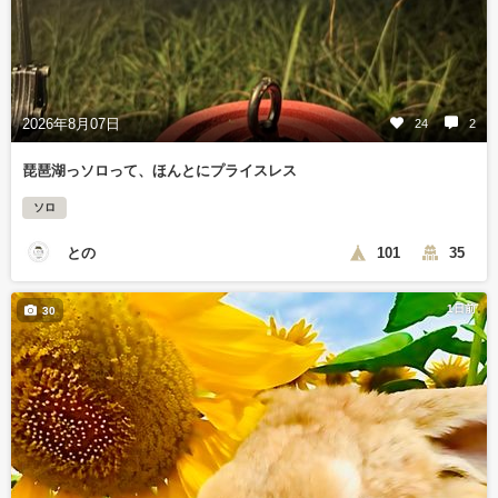
2026年8月07日
24
2
琵琶湖っソロって、ほんとにプライスレス
ソロ
との
101
35
1日前
30