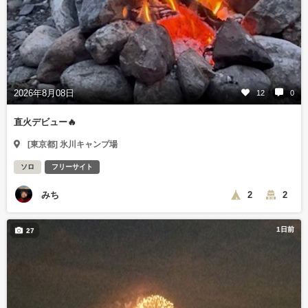
2026年8月08日
12
0
直火デビュー🔥
[東京都] 氷川キャンプ場
ソロ
フリーサイト
みち
2
2
1日前
27