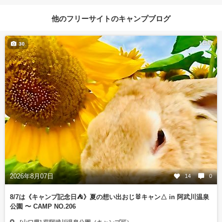
他のフリーサイトのキャンプブログ
1日前
30
2026年8月07日
14
0
8/7は《キャンプ記念日⛺️》夏の想い出おじ🐰キャン△ in 阿武川温泉
公園 〜 CAMP NO.206