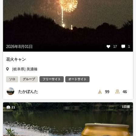
2026年8月01日
17
1
花火キャン
[岐阜県] 美濃橋
ソロ
グループ
フリーサイト
オートサイト
たかぽんた
99
46
1日前
11