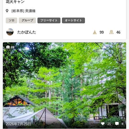
花火キャン
[岐阜県] 美濃橋
ソロ
グループ
フリーサイト
オートサイト
たかぽんた
99
46
1日前
26
2026年7月25日
25
4