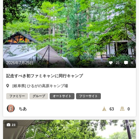
2026年7月25日
25
4
記念すべき初ファミキャンに同行キャンプ
[岐阜県] ひるがの高原キャンプ場
ファミリー
グループ
オートサイト
フリーサイト
ちあ
63
0
4日前
23