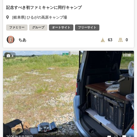
記念すべき初ファミキャンに同行キャンプ
[岐阜県] ひるがの高原キャンプ場
ファミリー
グループ
オートサイト
フリーサイト
ちあ
63
0
2日前
4