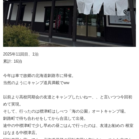
2025年11回目、1泊
累計: 16泊
今年は車で故郷の北海道釧路市に帰省。
当然のようにキャンプ道具満載でww
以前より高校同期会の友達とキャンプしたいねー、、と言いつつ今回初
めて実現。
そして、行ったのは標津町はしべつ「海の公園」オートキャンプ場。
釧路町で待ち合わせをしてから合流して出発。
途中の中標津町で少し早めの昼ごはんで行ったのは、友達お勧めの 根室
はなまる中標津店。