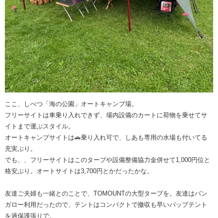
ここ、しべつ「海の公園」オートキャンプ場。
フリーサイトは車乗り入れできず、場内設備のカートに荷物を乗せてサ
イトまで運ぶスタイル。
オートキャンプサイトは🚗乗り入れ可で、しあも専用の水場も付いてる
充実ぶり。
でも、、フリーサイトはこのタープや設備整備協力金併せて1,000円位と
格安ぶり。オートサイトは3,700円とかだったかな。
友達ご夫婦も一緒とのことで、TOMOUNTの大型タープを。友達はバン
ガロー利用だったので、テントはコンパクトで撤収も早いパップテント
を過保護張りで。