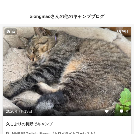
xiongmaoさんの他のキャンプブログ
7月20日
14
2026年7月19日
30
0
久しぶりの長野でキャンプ
[長野県] Twilight Forest【トワイライトフォレスト】