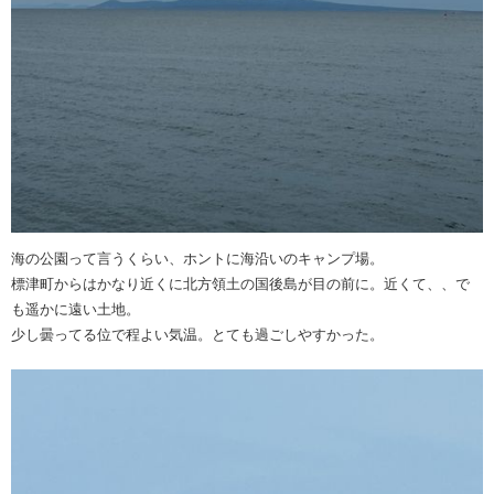
海の公園って言うくらい、ホントに海沿いのキャンプ場。
標津町からはかなり近くに北方領土の国後島が目の前に。近くて、、で
も遥かに遠い土地。
少し曇ってる位で程よい気温。とても過ごしやすかった。