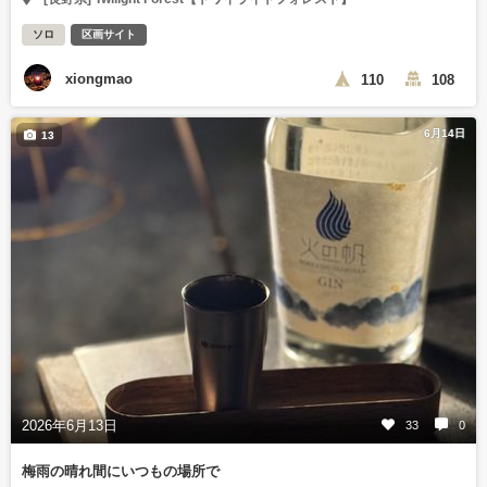
ソロ
区画サイト
xiongmao
110
108
6月14日
13
2026年6月13日
33
0
梅雨の晴れ間にいつもの場所で