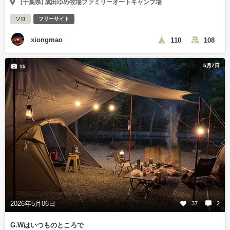
[千葉県] 成田ゆめ牧場ファミリーオートキャンプ場
ソロ
フリーサイト
xiongmao
110
108
5月7日
15
2026年5月06日
37
2
G.Wはいつものところで