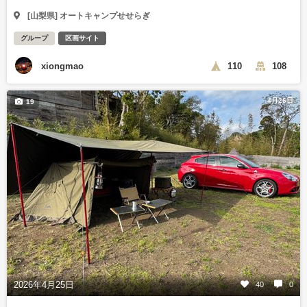
[山梨県] オートキャンプせせらぎ
グループ
区画サイト
xiongmao
110
108
4月26日
19
2026年4月25日
40
0