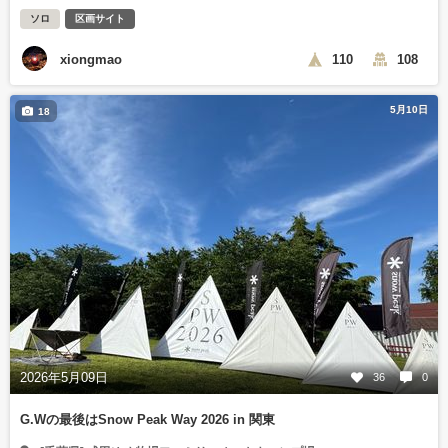
ソロ
区画サイト
xiongmao
110
108
5月10日
18
2026年5月09日
36
0
G.Wの最後はSnow Peak Way 2026 in 関東