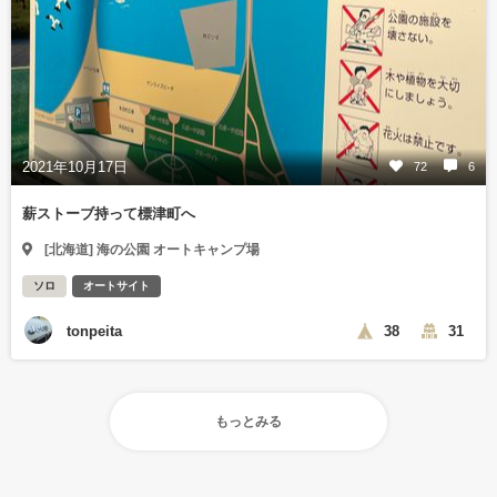
2021年10月17日
72
6
薪ストーブ持って標津町へ
[北海道] 海の公園 オートキャンプ場
ソロ
オートサイト
tonpeita
38
31
もっとみる