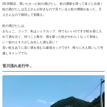
08:00開店、買いたかった鮭の酒びたし、鮭の燻製を買って直ぐに出発！
鮭の酒びたしは又上さんが好きなので見ていると鮭の燻製があった。又
上さんなので期待して初購入。
鮭の酒びたしは、
おちょこ、コップ、私はシェラカップ、何でもいいのですが鮭を器に入
れて酒を注ぐ。待つこと数分、酒を吸った鮭がやわらくなって美味し
い！鮭のエキスがしみ出した酒も旨い！
旨い鮭をあてに旨い酒を呑む🍶最強タッグです‼️ 帰りに大人買いして年
越しキャンプで🍶
笹川流れ走行中...