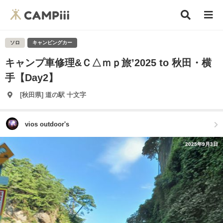
ソロ
キャンピングカー
キャンプ車修理&Ｃ△ｍｐ旅’2025 to 秋田・横
手【Day2】
[秋田県] 道の駅 十文字
vios outdoor's
2025年9月3日