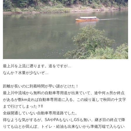
最上川を上流に遡ります。道をですが...
なんか？水量が少ないぞ...
距離が長いのに到着時間が早い謎がとけた！
最上川中流域から無料の自動車専用道が出来ていて、途中何ヵ所か終点
があるが数km走れば自動車専用道に入る。この繰り返しで秋田の十文字
まで行けてしまった？‼️
全線開通していない自動車専用道路でした。
得なような気がするが。SAやPAもないしGSも無い、継ぎ目の終点で降
りても山とか田んぼ、トイレ・給油も出来ないから準備万端で入らない