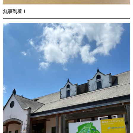
無事到着！