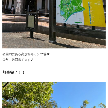
公園内にある高規格キャンプ場🏕️
毎年、数回来てます🎵
無事完了！！