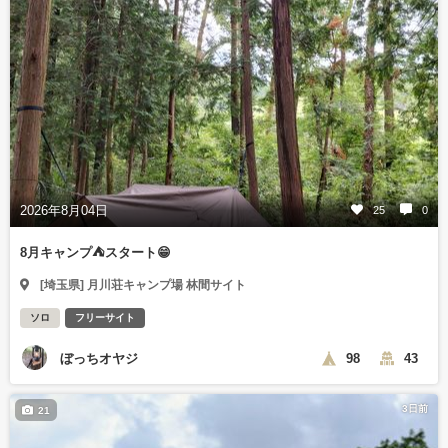
2026年8月04日
25
0
8月キャンプ⛺️スタート😁
[埼玉県] 月川荘キャンプ場 林間サイト
ソロ
フリーサイト
ぼっちオヤジ
98
43
3日前
21