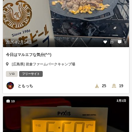
2026年2月14日
23
0
今日はマルエフな気分(^^)
[広島県] 岩倉ファームパークキャンプ場
ソロ
フリーサイト
ともっち
25
19
2月1日
13