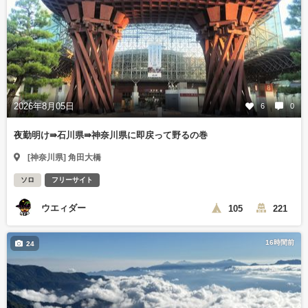
2026年8月05日
6
0
夜勤明け⇛石川県⇛神奈川県に即戻って野るの巻
[神奈川県] 角田大橋
ソロ
フリーサイト
ウエィダー
105
221
16時間前
24