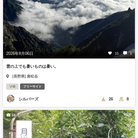
2026年8月06日
15
1
雲の上でも暑いものは暑い。
[長野県] 唐松岳
ソロ
フリーサイト
シルバーズ
26
8
3日前
10