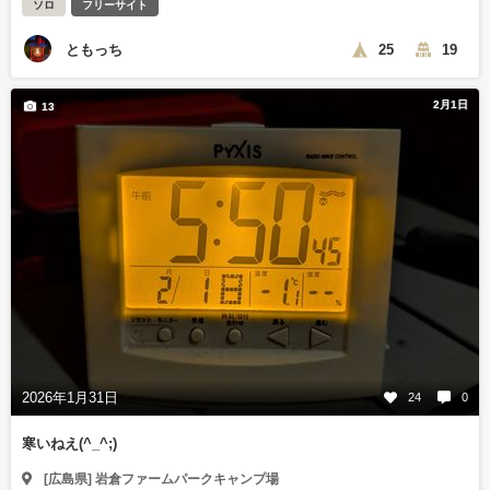
ソロ
フリーサイト
ともっち
25
19
2月1日
13
2026年1月31日
24
0
寒いねえ(^_^;)
[広島県] 岩倉ファームパークキャンプ場