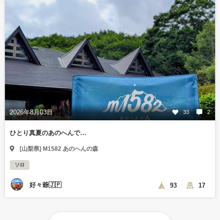
2026年8月03日
33
2
ひとり真夏のあのへんで…
[山梨県] M1582 あのへんの森
ソロ
好々爺🇯🇵
93
17