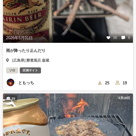
2026年5月01日
25
0
雨が降ったり止んだり
[広島県] 酵素風呂 森蔵
ソロ
区画サイト
ともっち
25
19
2月18日
10