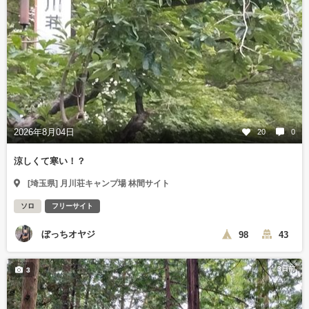
2026年8月04日
20
0
涼しくて寒い！？
[埼玉県] 月川荘キャンプ場 林間サイト
ソロ
フリーサイト
ぼっちオヤジ
98
43
3日前
3