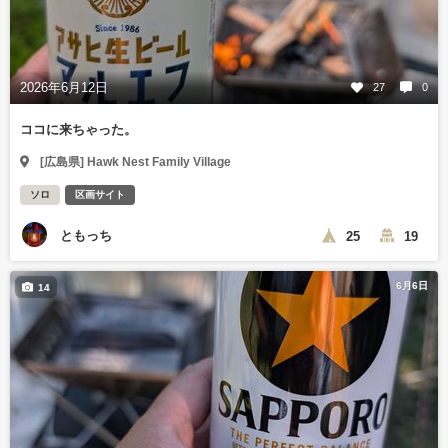
2026年6月12日
27
0
ココに来ちゃった。
[広島県] Hawk Nest Family Village
ソロ
区画サイト
ともっち
25
19
6月6日
14