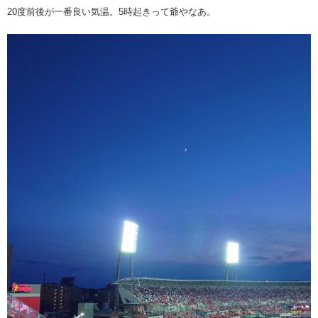
20度前後が一番良い気温。5時起きって爺やなあ。