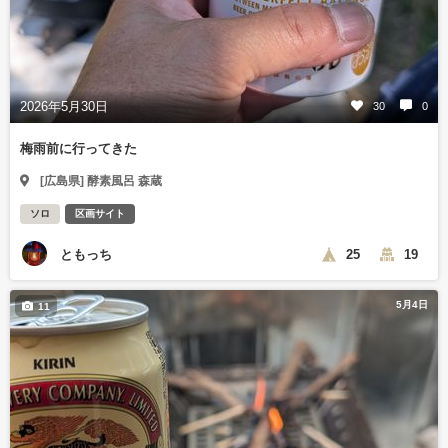
2026年5月30日
30
0
梅雨前に行ってきた
[広島県] 酵素風呂 森蔵
ソロ
区画サイト
ともっち
25
19
5月4日
11