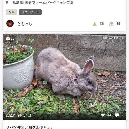
[広島県] 岩倉ファームパークキャンプ場
ソロ
フリーサイト
ともっち
25
19
2025年10月5日
13
2025年9月27日
44
7
サバゲ仲間と初グルキャン。