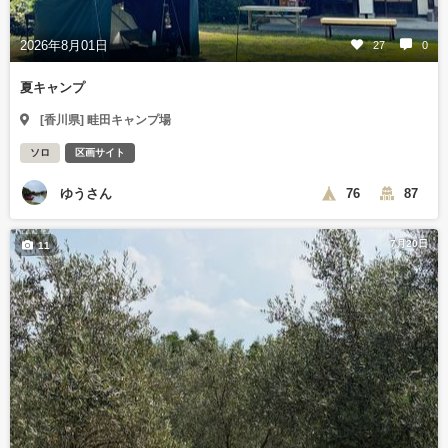
2026年8月01日
27
0
夏キャンプ
[香川県] 畦田キャンプ場
ソロ
区画サイト
ゆうさん
76
87
7月20日
11