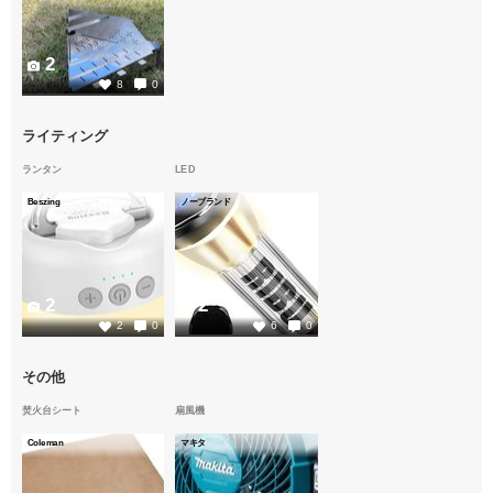
2
8
0
ライティング
ランタン
LED
Beszing
ノーブランド
2
2
2
0
6
0
その他
焚火台シート
扇風機
Coleman
マキタ