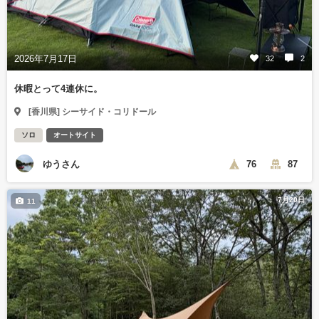
2026年7月17日
32
2
休暇とって4連休に。
[香川県] シーサイド・コリドール
ソロ
オートサイト
ゆうさん
76
87
7月20日
11