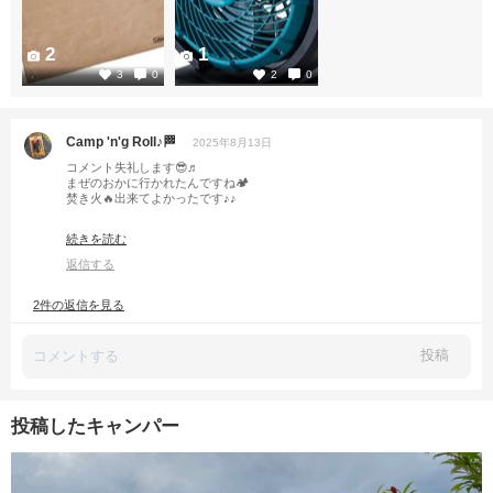
2
1
3
0
2
0
Camp 'n'g Roll♪🏁
2025年8月13日
コメント失礼します😎♬
まぜのおかに行かれたんですね🏕️
焚き火🔥出来てよかったです♪♪
先日わたしも雨☔キャンで
続きを読む
やっとテントやら乾かして
さっぱり次回キャンプの用意が出来ました💦
返信する
四国一周楽しんでくださいね♬
2件の返信を見る
投稿
投稿したキャンパー