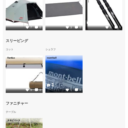
2
2
2
7
0
3
0
4
0
スリーピング
コット
シュラフ
Ventlax
mont-bell
2
1
3
0
1
0
ファニチャー
テーブル
タキビベース