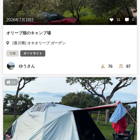
2026年7月19日
31
0
オリーブ畑のキャンプ場
[香川県] オキオリーブ ガーデン
ソロ
オートサイト
ゆうさん
76
87
7月20日
13