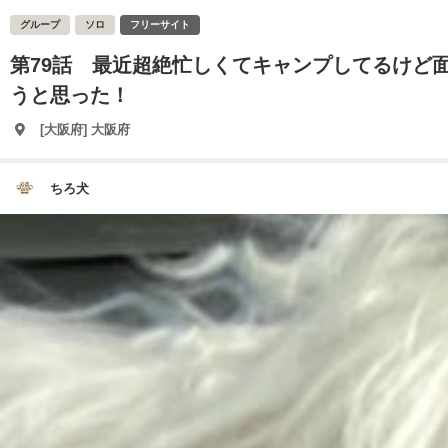
グループ
ソロ
フリーサイト
第79話 最近超絶忙しくてキャンプしてるけど
うと思った！
[大阪府] 大阪府
ちろ犬