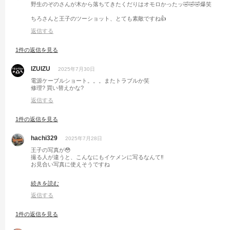
野生のぞのさんが木から落ちてきたくだりはオモロかったッ🤣🤣🤣爆笑
ちろさんと王子のツーショット、とても素敵ですね👍
返信する
1件の返信を見る
IZUIZU
2025年7月30日
電源ケーブルショート。。。またトラブルか笑
修理? 買い替えかな?
返信する
1件の返信を見る
hachi329
2025年7月28日
王子の写真が😳
撮る人が違うと、こんなにもイケメンに写るなんて‼️
お見合い写真に使えそうですね
ちろさんの写真もイケてますよ
続きを読む
木から落ちてきた(猿🐵？)ぞのさんにも遭遇したし、大阪満喫していいなぁ☺️
返信する
1件の返信を見る