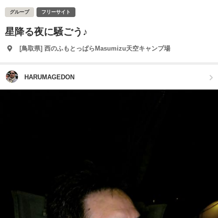
グループ
フリーサイト
星降る夜に騒ごう♪
[鳥取県] 西のふもとっぱらMasumizu天空キャンプ場
HARUMAGEDON