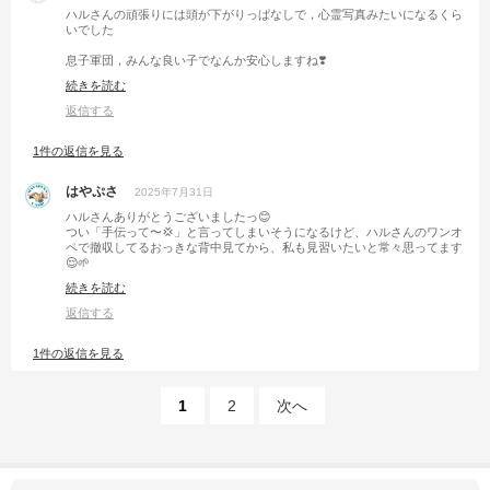
ハルさんの頑張りには頭が下がりっぱなしで，心霊写真みたいになるくら
いでした
息子軍団，みんな良い子でなんか安心しますね❣️
またよろしくお願いします🥺
続きを読む
返信する
1件の返信を見る
はやぷさ
2025年7月31日
ハルさんありがとうございましたっ😊
つい「手伝って〜💢」と言ってしまいそうになるけど、ハルさんのワンオ
ペで撤収してるおっきな背中見てから、私も見習いたいと常々思ってます
😌🌱
自主性、大事ですよね💪
続きを読む
またキャンプで一緒に癒されましょうね\( ˆoˆ )/✨
返信する
1件の返信を見る
1
2
次へ