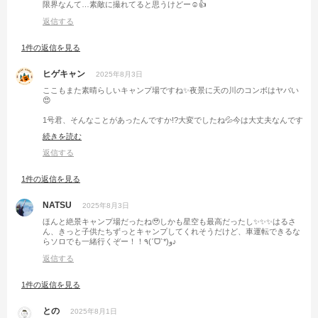
限界なんて…素敵に撮れてると思うけどー☺️👍
返信する
1件の返信を見る
ヒゲキャン
2025年8月3日
ここもまた素晴らしいキャンプ場ですね✨夜景に天の川のコンボはヤバい
😍
1号君、そんなことがあったんですか!?大変でしたね💦今は大丈夫なんです
か？😦
続きを読む
返信する
1件の返信を見る
NATSU
2025年8月3日
ほんと絶景キャンプ場だったね🥹しかも星空も最高だったし✨✨✨はるさ
ん、きっと子供たちずっとキャンプしてくれそうだけど、車運転できるな
らソロでも一緒行くぞー！！٩(ˊᗜˋ*)و♪
返信する
1件の返信を見る
との
2025年8月1日