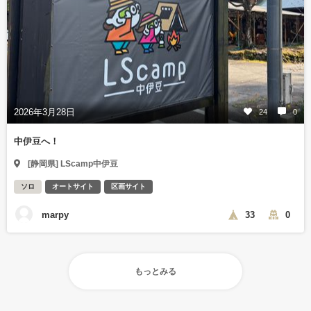
2026年3月28日
24
0
中伊豆へ！
[静岡県] LScamp中伊豆
ソロ
オートサイト
区画サイト
marpy
33
0
もっとみる