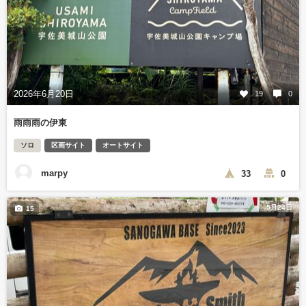
2026年6月20日
19
0
雨雨雨の伊東
ソロ
区画サイト
オートサイト
marpy
33
0
5月24日
15