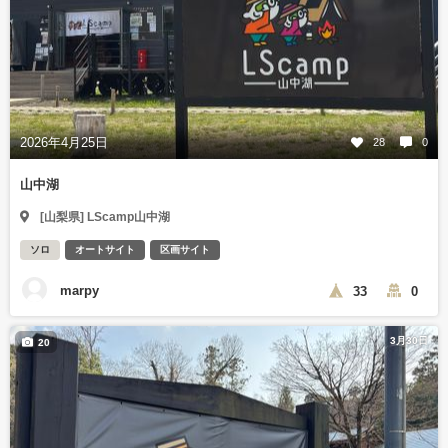
2026年4月25日
28
0
山中湖
[山梨県] LScamp山中湖
ソロ
オートサイト
区画サイト
marpy
33
0
3月30日
20