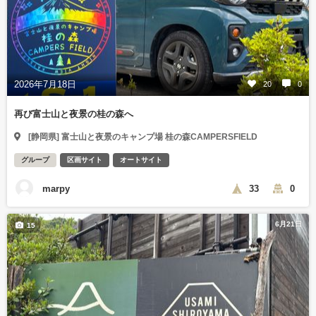
2026年7月18日
20
0
再び富士山と夜景の桂の森へ
[静岡県] 富士山と夜景のキャンプ場 桂の森CAMPERSFIELD
グループ
区画サイト
オートサイト
marpy
33
0
6月21日
15