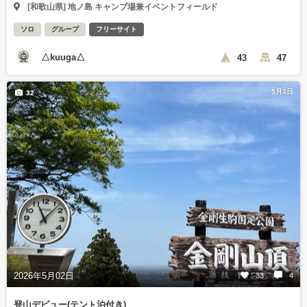
[和歌山県] 地ノ島 キャンプ場兼イベントフィールド
ソロ
グループ
フリーサイト
△kuuga△
43
47
5月3日
32
2026年5月02日
33
4
登山デビュー(テント泊付き)