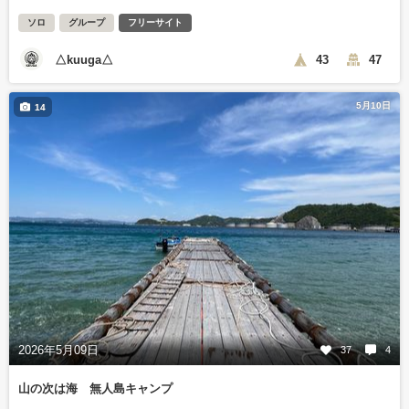
ソロ
グループ
フリーサイト
△kuuga△
43
47
5月10日
14
2026年5月09日
37
4
山の次は海 無人島キャンプ