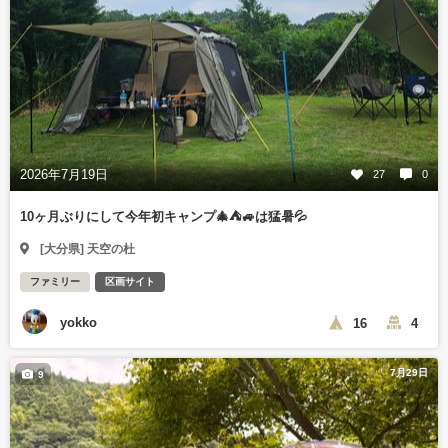
2026年7月19日
27
0
10ヶ月ぶりにして今年初キャンプ🎄⛺🚙は猛暑💦
[大分県] 天空の杜
ファミリー
区画サイト
yokko
16
4
7月29日
9