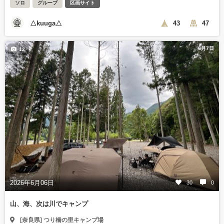
ソロ
グループ
区画サイト
△kuuga△
43
47
6月7日
12
2026年6月06日
30
0
山、海、次は川でキャンプ
[奈良県] つり橋の里キャンプ場