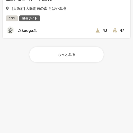
[大阪府] 大阪府民の森 ちはや園地
ソロ
区画サイト
△kuuga△
43
47
もっとみる