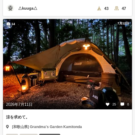
△kuuga△
43
47
7月12日
14
2026年7月11日
25
0
涼を求めて。
[和歌山県] Grandma's Garden Kamitonda