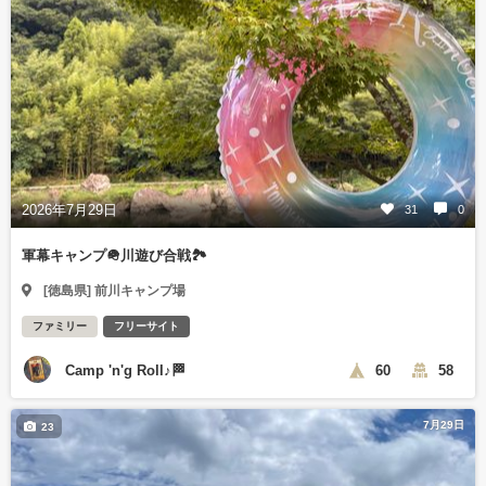
2026年7月29日
31
0
軍幕キャンプ🪖川遊び合戦🏞️
[徳島県] 前川キャンプ場
ファミリー
フリーサイト
Camp 'n'g Roll♪🏁
60
58
7月29日
23