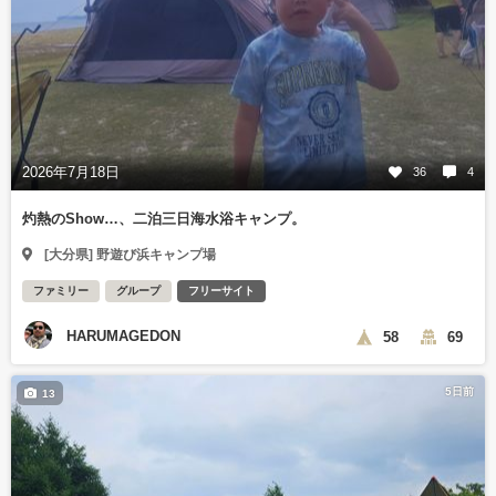
2026年7月18日
36
4
灼熱のShow…、二泊三日海水浴キャンプ。
[大分県] 野遊び浜キャンプ場
ファミリー
グループ
フリーサイト
HARUMAGEDON
58
69
5日前
13