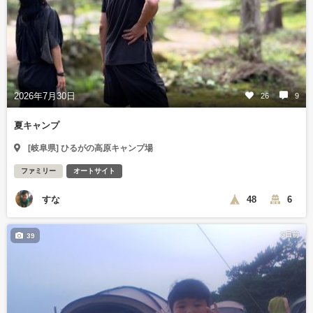
2026年7月30日
26
9
夏キャンプ
[岐阜県] ひるがの高原キャンプ場
ファミリー
オートサイト
すな
48
6
5日前
39