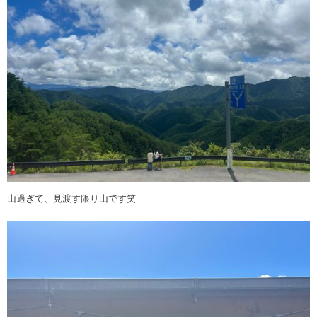
山過ぎて、見渡す限り山です笑