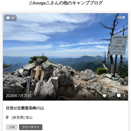
△kuuga△さんの他のキャンプブログ
4日前
32
2026年7月31日
24
4
目指せ近畿最高峰の山
[奈良県] 弥山
ソロ
フリーサイト