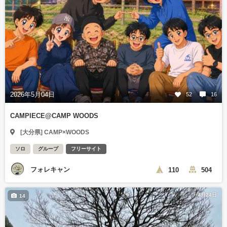
2026年5月04日
52
16
CAMPIECE@CAMP WOODS
[大分県] CAMP×WOODS
ソロ
グループ
フリーサイト
フォレキャン
110
504
4月24日
14