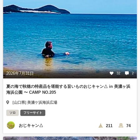
2026年7月31日
32
2
夏の海で秋穂の特産品を堪能する旨いものおじキャン△ in 美濃ヶ浜
海浜公園 〜 CAMP NO.205
[山口県] 美濃ケ浜海浜広場
ソロ
フリーサイト
おじキャン△
211
74