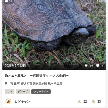
4日前
32
2026年7月12日
36
7
🗿と🐢と暴風と 〜四国遠征キャンプ2泊目〜
[愛媛県] 伊方町健康交流施設 亀ヶ池温泉
ソロ
グループ
フリーサイト
ヒゲキャン
52
33