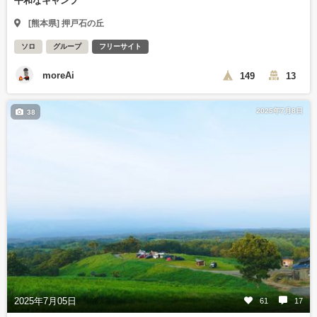
平和なキャンプ
[熊本県] 押戸石の丘
ソロ
グループ
フリーサイト
moreAi
149
13
2025年7月8日
38
2025年7月05日
61
17