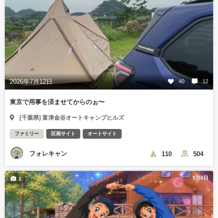
2026年7月12日
40
12
東京で用事を済ませてからのぉ〜
[千葉県] 富津金谷オートキャンプヒルズ
ファミリー
区画サイト
オートサイト
フォレキャン
110
504
5月6日
2