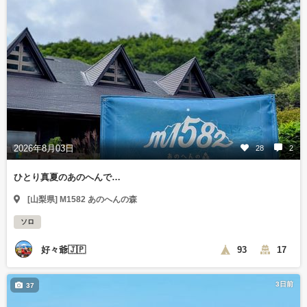
2026年8月03日
28
2
ひとり真夏のあのへんで…
[山梨県] M1582 あのへんの森
ソロ
好々爺🇯🇵
93
17
3日前
37