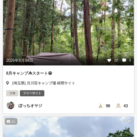
2026年8月04日
22
0
8月キャンプ⛺️スタート😁
[埼玉県] 月川荘キャンプ場 林間サイト
ソロ
フリーサイト
ぼっちオヤジ
98
43
2日前
21