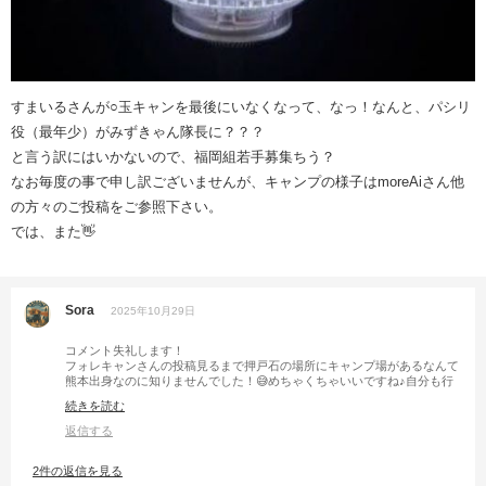
すまいるさんが○玉キャンを最後にいなくなって、なっ！なんと、パシリ
役（最年少）がみずきゃん隊長に？？？
と言う訳にはいかないので、福岡組若手募集ちう？
なお毎度の事で申し訳ございませんが、キャンプの様子はmoreAiさん他
の方々のご投稿をご参照下さい。
では、また👋
Sora
2025年10月29日
コメント失礼します！
フォレキャンさんの投稿見るまで押戸石の場所にキャンプ場があるなんて
熊本出身なのに知りませんでした！😅めちゃくちゃいいですね♪自分も行
ってみます！
続きを読む
ちなみになんですがYouTubeも拝見しました！動画の曲すごくいいなと思
って、どうやって作ってるんですか？
返信する
2件の返信を見る