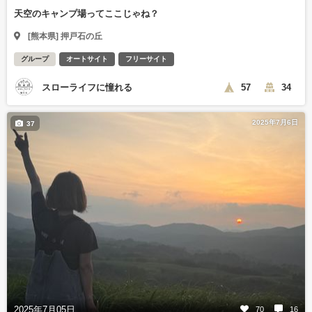
天空のキャンプ場ってここじゃね？
[熊本県] 押戸石の丘
グループ
オートサイト
フリーサイト
スローライフに憧れる
57
34
2025年7月6日
37
2025年7月05日
70
16