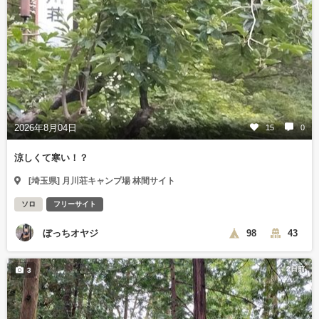
2026年8月04日
15
0
涼しくて寒い！？
[埼玉県] 月川荘キャンプ場 林間サイト
ソロ
フリーサイト
ぼっちオヤジ
98
43
2日前
3