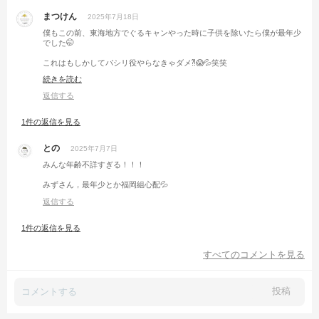
まつけん
2025年7月18日
僕もこの前、東海地方でぐるキャンやった時に子供を除いたら僕が最年少
でした🤭
これはもしかしてパシリ役やらなきゃダメ⁈😱💦笑笑
続きを読む
CAMPiii以外と年齢層高めですよね🤣
返信する
1件の返信を見る
との
2025年7月7日
みんな年齢不詳すぎる！！！
みずさん，最年少とか福岡組心配💦
返信する
1件の返信を見る
すべてのコメントを見る
投稿