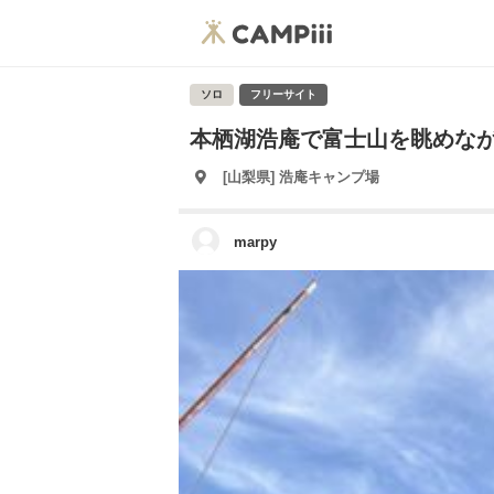
ソロ
フリーサイト
本栖湖浩庵で富士山を眺めな
[山梨県] 浩庵キャンプ場
marpy