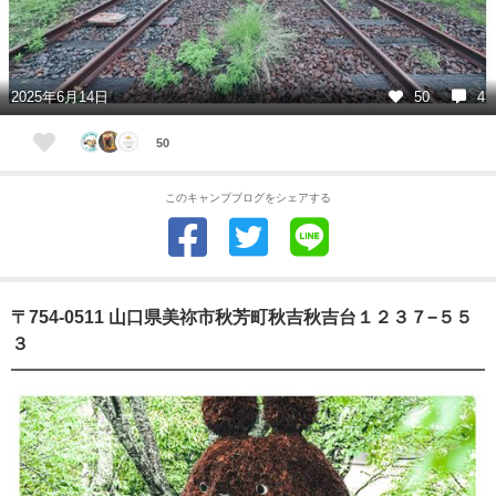
2025年6月14日
50
4
50
このキャンプブログをシェアする
〒754-0511 山口県美祢市秋芳町秋吉秋吉台１２３７−５５
３