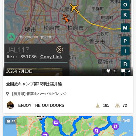
2026年7月10日
31
4
全国旅キャンプ第16弾は福井編
[福井県] 青葉山ハーバルビレッジ
ENJOY THE OUTDOORS
185
72
7月9日
42