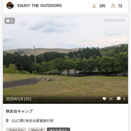
ENJOY THE OUTDOORS
185
72
2025年5月21日
6
2025年5月10日
25
0
秋吉台キャンプ
[山口県] 秋吉台家族旅行村
ファミリー
グループ
オートサイト