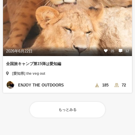
2026年6月22日
35
12
全国旅キャンプ第15弾は愛知編
[愛知県] the veg out
ENJOY THE OUTDOORS
185
72
もっとみる