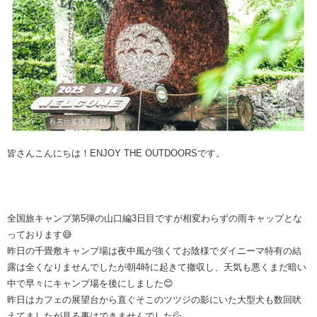
皆さんこんにちは！ENJOY THE OUTDOORSです。
全国旅キャンプ第5弾の山口編3日目ですが相変わらずの雨キャップとな
っております😅
昨日の千畳敷キャンプ場は夜中風が強くてお陰様でダイニーマ特有の結
露は全くなりませんでしたが朝4時に起きて撤収し、天気も悪くまだ暗い
中で早々にキャンプ場を後にしました😊
昨日はカフェの展望台から直ぐそこのツツジの影にいた大型犬も数回吠
えてましたが見る事はできませんでした💦