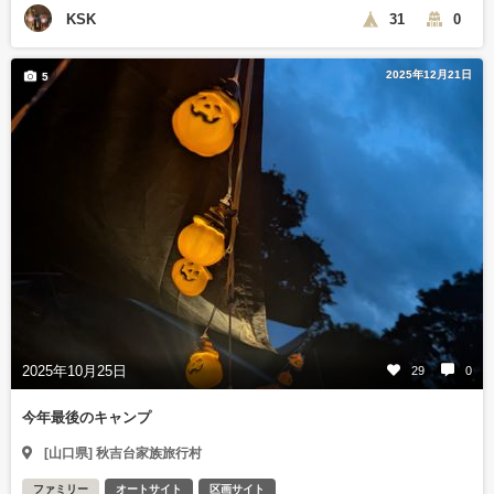
KSK
31
0
2025年12月21日
5
2025年10月25日
29
0
今年最後のキャンプ
[山口県] 秋吉台家族旅行村
ファミリー
オートサイト
区画サイト