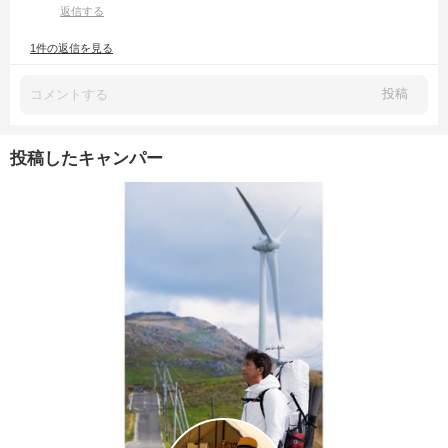
返信する
『秋吉台家族旅行村』は
ボクもお気に入りのキャンプ場です⛺️
1件の返信を見る
レストランは
未だ利用した事ありませんが…。
近くに秋吉台の展望台もあるので
投稿
もし余裕があればそちらにも♫
それでは、山口でのキャンプ…
お楽しみください♫
投稿したキャンパー