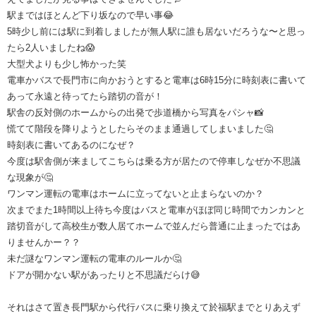
駅まではほとんど下り坂なので早い事😂
5時少し前には駅に到着しましたが無人駅に誰も居ないだろうな〜と思っ
たら2人いましたね😱
大型犬よりも少し怖かった笑
電車かバスで長門市に向かおうとすると電車は6時15分に時刻表に書いて
あって永遠と待ってたら踏切の音が！
駅舎の反対側のホームからの出発で歩道橋から写真をパシャ📸
慌てて階段を降りようとしたらそのまま通過してしまいました🤔
時刻表に書いてあるのになぜ？
今度は駅舎側が来ましてこちらは乗る方が居たので停車しなぜか不思議
な現象が🤔
ワンマン運転の電車はホームに立ってないと止まらないのか？
次までまた1時間以上待ち今度はバスと電車がほぼ同じ時間でカンカンと
踏切音がして高校生が数人居てホームで並んだら普通に止まったではあ
りませんかー？？
未だ謎なワンマン運転の電車のルールか🤔
ドアが開かない駅があったりと不思議だらけ😅
それはさて置き長門駅から代行バスに乗り換えて於福駅までとりあえず