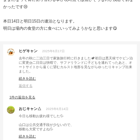
かったです😢
本日14日と明日15日の連泊となります。
明日は場内の食堂の方に食べにいってみようかなと思います😋
ヒゲキャン
2025年6月17日
去年の秋に二泊三日で家族旅行村に行きました🏕️初日は悪天候でケビン泊
に変更⛈️二日目は快晴で、サファリランドに子どもを連れてったあと、オ
ートサイトから遠くに望むカルスト地形を見ながらゆったりキャンプ出来
ました。
続きを読む
秋吉台周辺は静かで長閑で本当に良いところですよね✨その時久しぶりに
秋吉台展望台に行ったら、カフェみたいなのが出来ててめっちゃ賑わって
返信する
ました😳
1件の返信を見る
おじキャン△
2025年6月14日
今日も移動お疲れ様でした💦
山口は公共交通手段が少ないので、
移動も大変ですよね💦
電車も自分でドアの開閉ボタン押さなきゃならなかったりするところもあ
続きを読む
ったり…💦笑