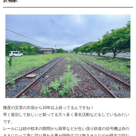
於福駅
幾度の災害の爪痕から10年以上経ってるんですね！
早く復旧して欲しいと願ってる方々多く署名活動などをしているみたい
です。
レールには錆や枕木の隙間から雑草などが生い茂り鉄道の信号機は赤の
ままになって青に切り替わる事が現時点では無さそうなのが残念で切な