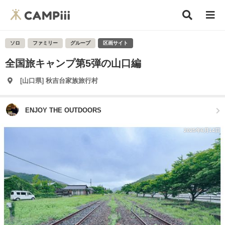
ソロ
ファミリー
グループ
区画サイト
全国旅キャンプ第5弾の山口編
[山口県] 秋吉台家族旅行村
ENJOY THE OUTDOORS
2025年6月14日