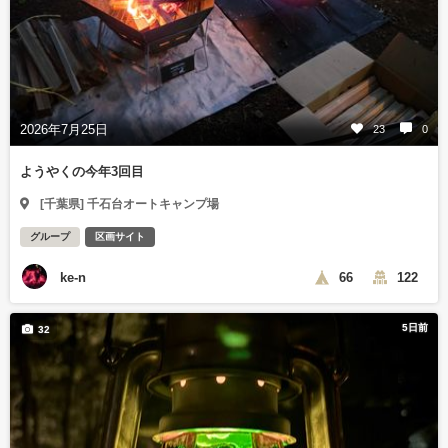
2026年7月25日
23
0
ようやくの今年3回目
[千葉県] 千石台オートキャンプ場
グループ
区画サイト
ke-n
66
122
5日前
32