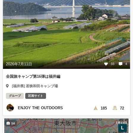
2026年7月11日
33
4
全国旅キャンプ第16弾は福井編
[福井県] 若狭和田キャンプ場
グループ
区画サイト
ENJOY THE OUTDOORS
185
72
7月11日
14