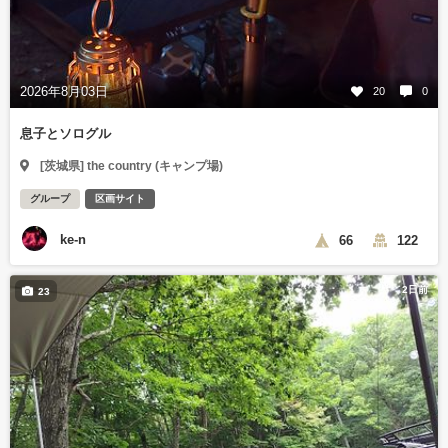
2026年8月03日
20
0
息子とソログル
[茨城県] the country (キャンプ場)
グループ
区画サイト
ke-n
66
122
2日前
23