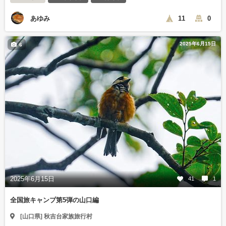
あゆみ
11
0
2025年6月15日
6
2025年6月15日
41
1
全国旅キャンプ第5弾の山口編
[山口県] 秋吉台家族旅行村