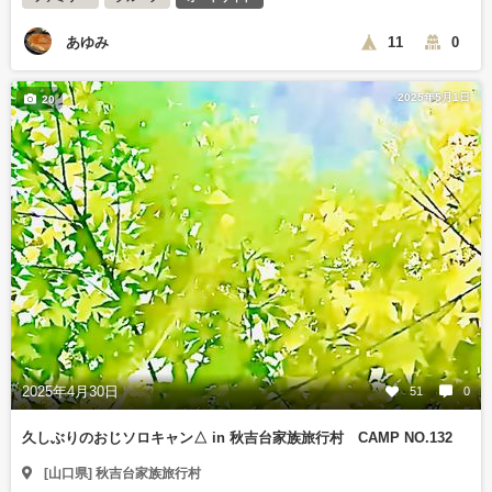
あゆみ
11
0
2025年5月1日
20
2025年4月30日
51
0
久しぶりのおじソロキャン△ in 秋吉台家族旅行村 CAMP NO.132
[山口県] 秋吉台家族旅行村