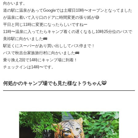
向かいます。
道の駅に温泉があってGoogleでは土曜日10時〜オープンとなってました
が温泉に着いて入り口のドアに時間変更の張り紙が😅
平日と同じ11時に変更になったらしいですねー
11時〜温泉に入ってたらキャンプ着くの遅くなるし10時25分位のバスで
美祢駅に向かいました🚌
駅近くにスーパーがあり買い出ししてバス停まで！
バスで秋吉台家族旅行村に向かいました🚌
乗り換え2回で14時にキャンプ場に到着！
チェックインは14時〜です。
何処かのキャンプ場でも見た様なトラちゃん🐯