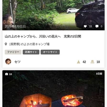
2026年8月01日
15
0
山の上のキャンプから、川沿いの花火へ 充実の2日間
[長野県] のよさの里キャンプ場
ファミリー
区画サイト
オートサイト
セツ
42
18
3日前
10