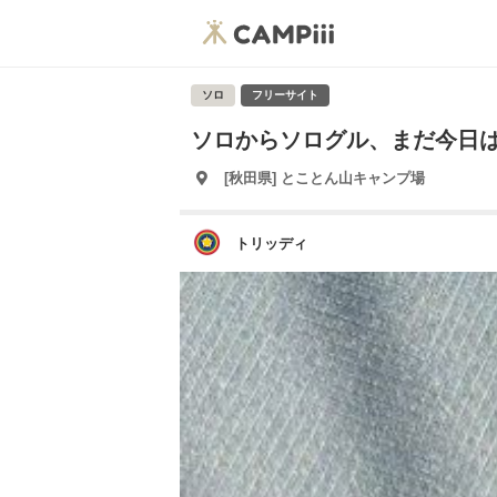
ソロ
フリーサイト
ソロからソログル、まだ今日
[秋田県] とことん山キャンプ場
トリッディ