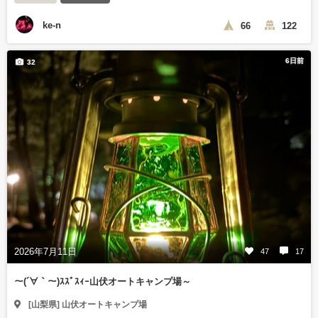
ke-n
66
122
6日前
32
2026年7月11日
47
17
～(´∀｀～)ｽｽﾞｽｨｰ山伏オートキャンプ場～
[山梨県] 山伏オートキャンプ場