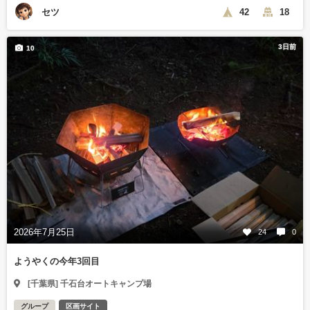
セツ
42
18
3日前
10
2026年7月25日
24
0
ようやくの今年3回目
[千葉県] 千石台オートキャンプ場
グループ
区画サイト