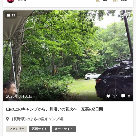
2日前
23
2026年8月01日
17
0
山の上のキャンプから、川沿いの花火へ 充実の2日間
[長野県] のよさの里キャンプ場
ファミリー
区画サイト
オートサイト