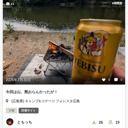
6時間前
11
2026年7月31日
9
0
今回は山、熊おらんかったが！
[広島県] キャンプ&コテージ フォレスタ広島
ソロ
区画サイト
ともっち
26
19