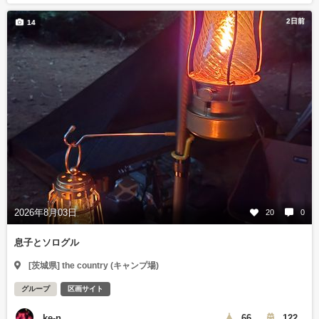
2日前
14
2026年8月03日
20
0
息子とソログル
[茨城県] the country (キャンプ場)
グループ
区画サイト
ke-n
66
122