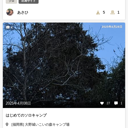
ソロ
区画サイト
あさひ
5
1
2025年4月28日
4
2025年4月08日
27
1
はじめてのソロキャンプ
[福岡県] 大野城いこいの森キャンプ場