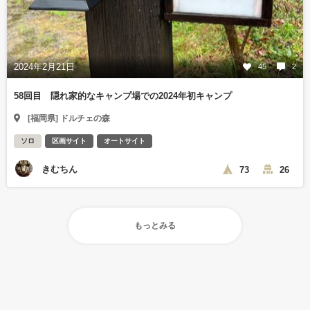
2024年2月21日
45
2
58回目 隠れ家的なキャンプ場での2024年初キャンプ
[福岡県] ドルチェの森
ソロ
区画サイト
オートサイト
きむちん
73
26
もっとみる