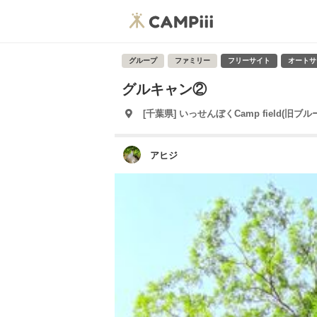
グループ
ファミリー
フリーサイト
オートサ
グルキャン②
[千葉県] いっせんぼくCamp field(旧
アヒジ