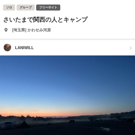
ソロ
グループ
フリーサイト
さいたまで関西の人とキャンプ
[埼玉県] かわせみ河原
LANIWILL