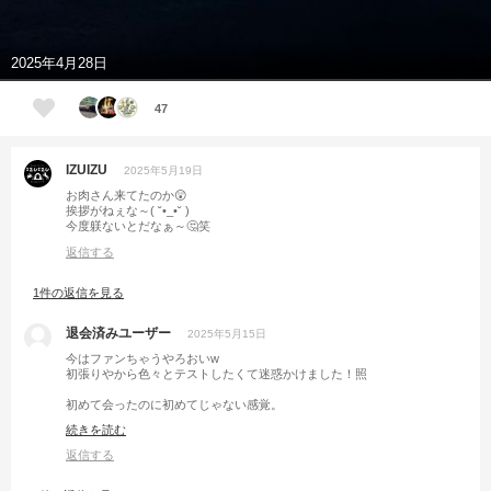
2025年4月28日
47
IZUIZU
2025年5月19日
お肉さん来てたのか😲
挨拶がねぇな～( ˘•_•˘ )
今度躾ないとだなぁ～🤔笑
返信する
1件の返信を見る
退会済みユーザー
2025年5月15日
今はファンちゃうやろおいw
初張りやから色々とテストしたくて迷惑かけました！照
初めて会ったのに初めてじゃない感覚。
え、どこかで会った？
続きを読む
あれ？会ったよな？
中学同じやった？
返信する
いや！知ってるけど！
久しぶりやん！