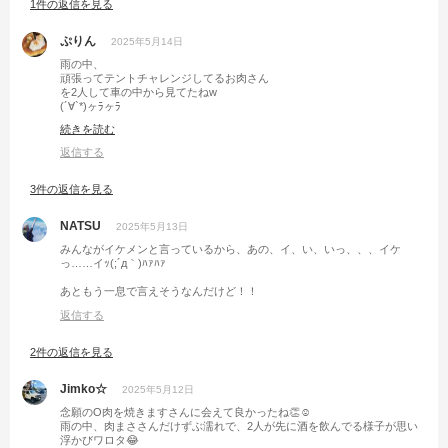
1件の返信を見る
な感じでした。
2人が楽しく話してるのを後ろから見ながら料理してるの楽しかったわw
ぷりん
2025年5月14日
朝食作ってる時にflyingグリドルでぷりんのシート溶かしたのは内緒やけど
ね🍳
雨の中、
頑張ってテントチャレンジしてるお肉さん
を2人して車の中から見てたねw
(´∀`*)ヶﾗヶﾗ
続きを読む
……一番雨がすごいときに
あえて挑む勇者‼️
返信する
3件の返信を見る
記事にしてくれてたの気づかなかった😅
NATSU
2025年5月13日
みんながイケメンと言っているから、あの、イ、い、いっ、、、イケ
っ……イｯ(;´д｀)ﾊｧﾊｧ
あともう一息で言えそうなんだけど！！
返信する
2件の返信を見る
Jimko☆
2025年5月12日
念願のO肉を焼きますさんに会えて良かったね👏☺️
雨の中、肉まささんだけずぶ濡れで、2人が先に酒を飲んでる様子が思い
浮かびワロタ😂