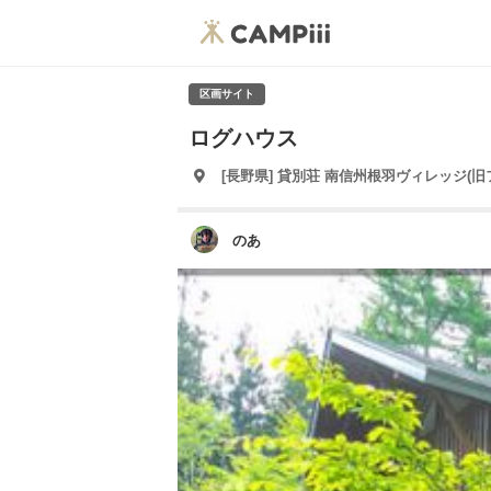
区画サイト
ログハウス
[長野県] 貸別荘 南信州根羽ヴィレッジ(
のあ