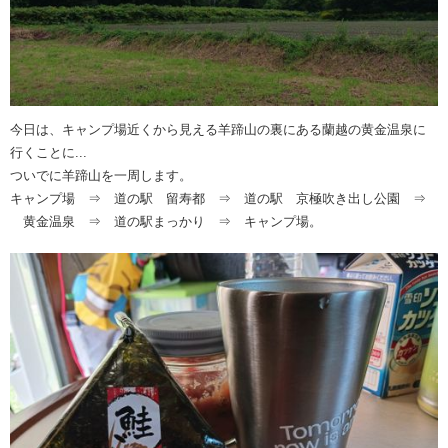
今日は、キャンプ場近くから見える羊蹄山の裏にある蘭越の黄金温泉に
行くことに...
ついでに羊蹄山を一周します。
キャンプ場 ⇒ 道の駅 留寿都 ⇒ 道の駅 京極吹き出し公園 ⇒
黄金温泉 ⇒ 道の駅まっかり ⇒ キャンプ場。