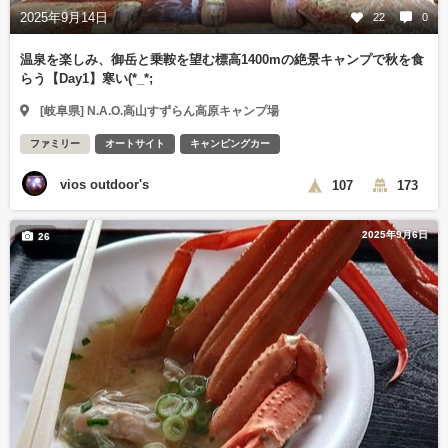
2025年9月14日
22
0
温泉を楽しみ、御岳と乗鞍を望む標高1400mの絶景キャンプで秋を食
らう【Day1】寒い(*_*;
[岐阜県] N.A.O.高山すずらん高原キャンプ場
ファミリー
オートサイト
キャンピングカー
vios outdoor's
107
173
2025年9月6日
26