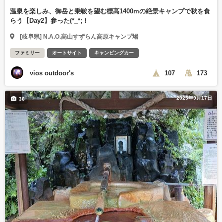
温泉を楽しみ、御岳と乗鞍を望む標高1400mの絶景キャンプで秋を食
らう【Day2】参った(*_*;！
[岐阜県] N.A.O.高山すずらん高原キャンプ場
ファミリー
オートサイト
キャンピングカー
vios outdoor's
107
173
2025年9月17日
36