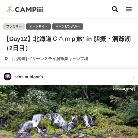
ファミリー
オートサイト
キャンピングカー
【Day12】北海道Ｃ△ｍｐ旅’ in 胆振・洞爺湖
（2日目）
[北海道] グリーンステイ洞爺湖キャンプ場
vios outdoor's
2025年8月15日