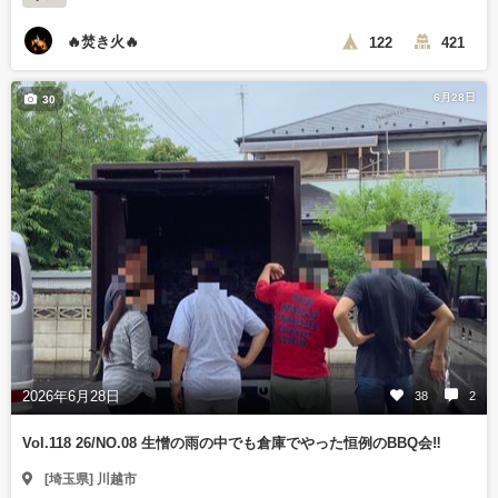
🔥焚き火🔥
122
421
6月28日
30
2026年6月28日
38
2
Vol.118 26/NO.08 生憎の雨の中でも倉庫でやった恒例のBBQ会‼️
[埼玉県] 川越市