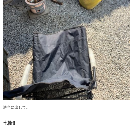
適当に出して。
七輪‼️