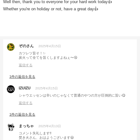
Well then, thank you to everyone for your hard work today👍
Whether you're on holiday or not, have a great day👍
ぞのさん
2025年4月15日
カツレツ旨そ！✨
炭火って全てを旨くしますよねぇ〜🤤
返信する
1件の返信を見る
IZUIZU
2025年4月15日
シャウエッセンは辛いのじゃなくて普通のやつの方が圧倒的に旨い😋
返信する
1件の返信を見る
まっちゃ
2025年4月13日
コメント失礼します‼︎
焚き火さん、おはようございます😃