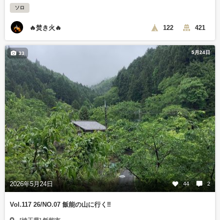
ソロ
🔥焚き火🔥
122
421
5月24日
33
2026年5月24日
44
2
Vol.117 26/NO.07 飯能の山に行く‼️