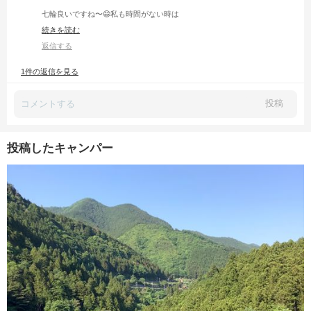
七輪良いですね〜😄私も時間がない時は
プチデイキャンしに実家か裏山に行きますが、
続きを読む
実家にあった七輪がこわれてしまったのですよね🥹
買おうかなぁ😄
返信する
1件の返信を見る
投稿
投稿したキャンパー