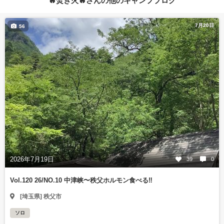
🔥焚き火🔥さんの他のキャンプブログ
7月20日
56
2026年7月19日
39
0
Vol.120 26/NO.10 中津峡〜秩父ホルモン食べる‼️
[埼玉県] 秩父市
ソロ