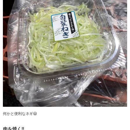
何かと便利なネギ😃
肉を焼く‼️