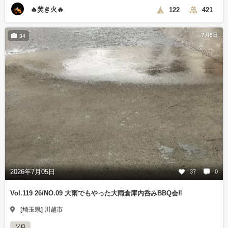
🔥焚き火🔥
122
421
7月5日
34
2026年7月05日
37
0
Vol.119 26/NO.09 大雨でもやった大雨倉庫内呑みBBQ会‼️
[埼玉県] 川越市
ソロ