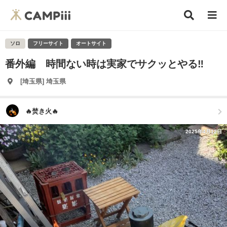
ソロ
フリーサイト
オートサイト
番外編 時間ない時は実家でサクッとやる‼️
[埼玉県] 埼玉県
🔥焚き火🔥
2025年4月12日