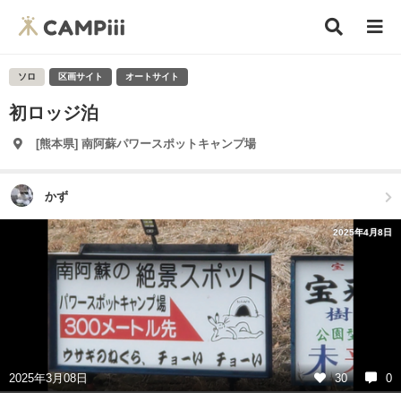
ソロ
区画サイト
オートサイト
初ロッジ泊
[熊本県] 南阿蘇パワースポットキャンプ場
かず
2025年4月8日
2025年3月08日
30
0