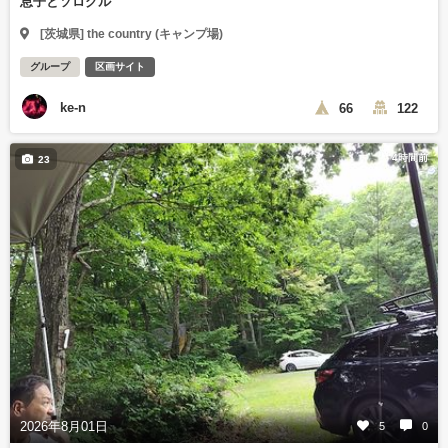
息子とソログル
[茨城県] the country (キャンプ場)
グループ
区画サイト
ke-n
66
122
4時間前
23
2026年8月01日
5
0