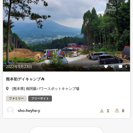
2022年9月23日
45
4
熊本初デイキャンプ⛺
[熊本県] 南阿蘇パワースポットキャンプ場
ファミリー
フリーサイト
sho-heyhe-y
1
0