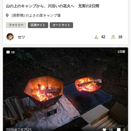
山の上のキャンプから、川沿いの花火へ 充実の2日間
[長野県] のよさの里キャンプ場
ファミリー
区画サイト
オートサイト
セツ
42
18
1日前
10
2026年7月25日
18
0