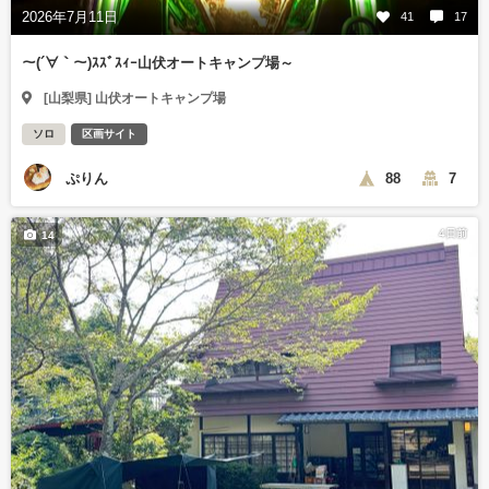
2026年7月11日
41
17
～(´∀｀～)ｽｽﾞｽｨｰ山伏オートキャンプ場～
[山梨県] 山伏オートキャンプ場
ソロ
区画サイト
ぷりん
88
7
4日前
14