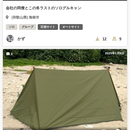
会社の同僚とこの冬ラストのソログルキャン
[和歌山県] 海南市
ソロ
グループ
区画サイト
オートサイト
かず
12
9
2025年1月8日
2