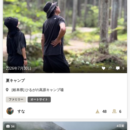
2026年7月30日
27
9
夏キャンプ
[岐阜県] ひるがの高原キャンプ場
ファミリー
オートサイト
すな
48
6
4日前
34