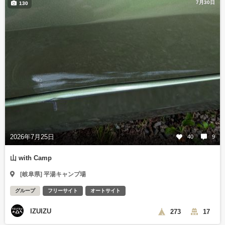
7月30日
130
2026年7月25日
40
9
山 with Camp
[岐阜県] 平湯キャンプ場
グループ
フリーサイト
オートサイト
IZUIZU
273
17