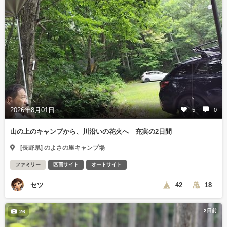
2026年8月01日
5
0
山の上のキャンプから、川沿いの花火へ 充実の2日間
[長野県] のよさの里キャンプ場
ファミリー
区画サイト
オートサイト
セツ
42
18
2日前
26