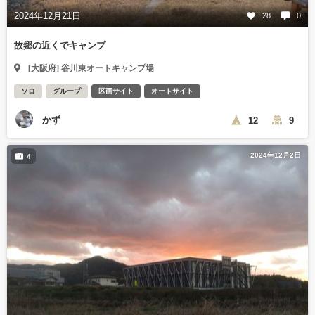
2024年12月21日
28
0
故郷の近くでキャンプ
[大阪府] 谷川東オートキャンプ場
ソロ
グループ
区画サイト
オートサイト
かず
12
9
2024年12月2日
4