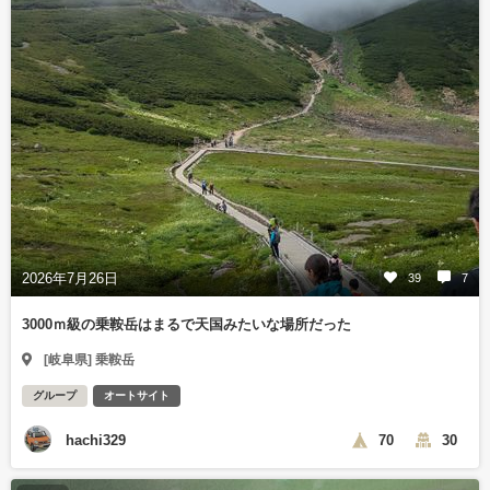
2026年7月26日
39
7
3000ｍ級の乗鞍岳はまるで天国みたいな場所だった
[岐阜県] 乗鞍岳
グループ
オートサイト
hachi329
70
30