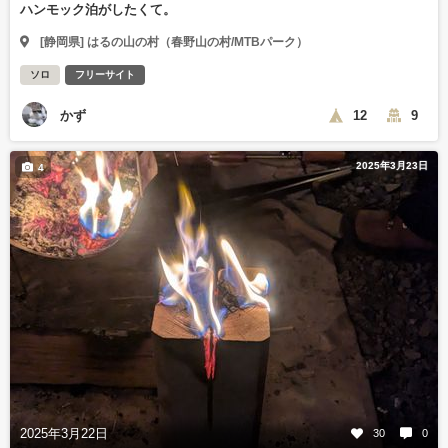
ハンモック泊がしたくて。
[静岡県] はるの山の村（春野山の村/MTBパーク）
ソロ
フリーサイト
かず
12
9
2025年3月23日
4
2025年3月22日
30
0