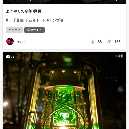
ようやくの今年3回目
[千葉県] 千石台オートキャンプ場
グループ
区画サイト
ke-n
66
122
3日前
32