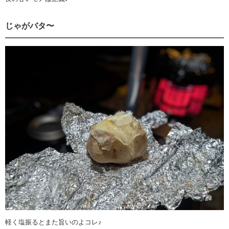
じゃがバタ〜
軽く塩振るとまた旨いのよコレ♪