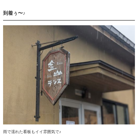
到着ぅ〜♪
雨で濡れた看板もイイ雰囲気で♪