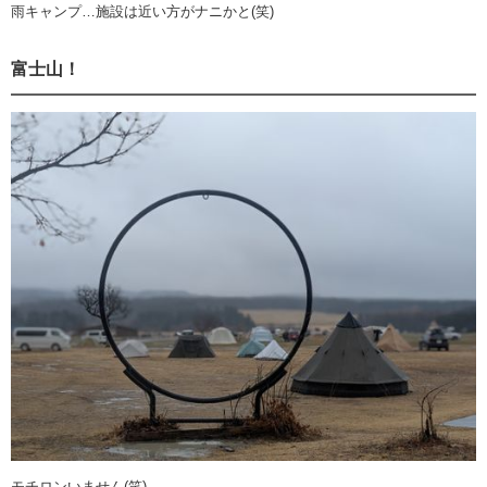
雨キャンプ…施設は近い方がナニかと(笑)
富士山！
モチロンいません(笑)