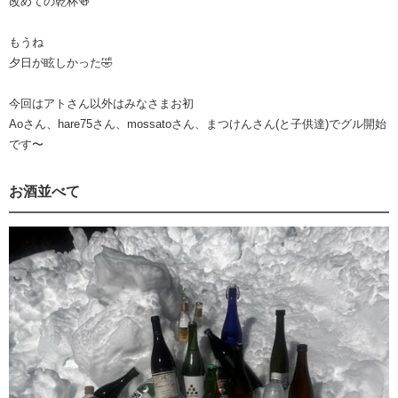
改めての乾杯🍻
もうね
夕日が眩しかった🤣
今回はアトさん以外はみなさまお初
Aoさん、hare75さん、mossatoさん、まつけんさん(と子供達)でグル開始
です〜
お酒並べて