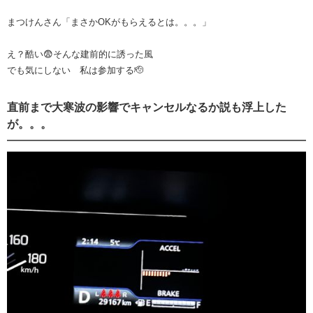
まつけんさん「まさかOKがもらえるとは。。。」
え？酷い😨そんな建前的に誘った風
でも気にしない 私は参加する🫡
直前まで大寒波の影響でキャンセルなるか説も浮上した
が。。。