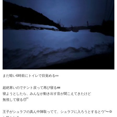
まだ暗い6時前にトイレで目覚める👀
超絶寒いのでテント戻って再び寝る💤
寝ようとしたら、みんなが動き出す音が聞こえてきたけど
無視して寝る😴
王子がシュラフの真ん中陣取ってて、シュラフに入ろうとするとウ“〜💢