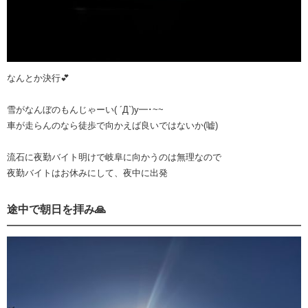
なんとか決行💕
雪がなんぼのもんじゃーい( ´Д`)y━･~~
車が走らんのなら徒歩で向かえば良いではないか(嘘)
流石に夜勤バイト明けで岐阜に向かうのは無理なので
夜勤バイトはお休みにして、夜中に出発
途中で朝日を拝み🙏