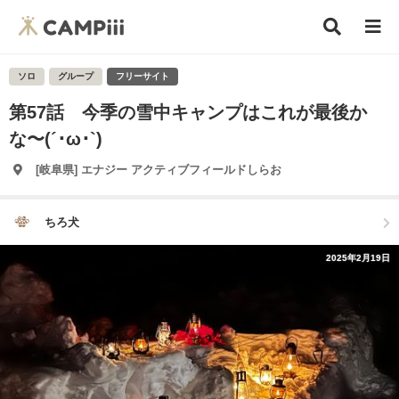
ソロ
グループ
フリーサイト
第57話 今季の雪中キャンプはこれが最後か
な〜(´･ω･`)
[岐阜県] エナジー アクティブフィールドしらお
ちろ犬
2025年2月19日