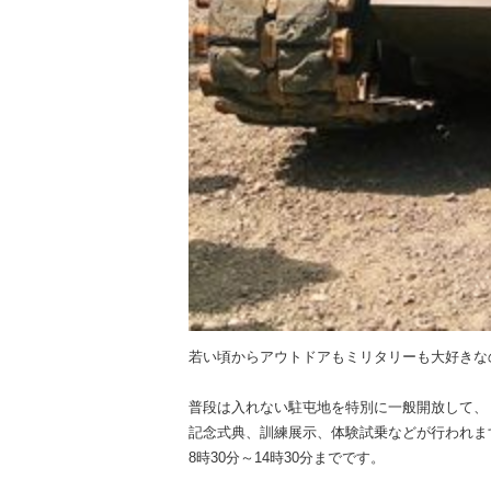
若い頃からアウトドアもミリタリーも大好きな
普段は入れない駐屯地を特別に一般開放して、
記念式典、訓練展示、体験試乗などが行われま
8時30分～14時30分までです。