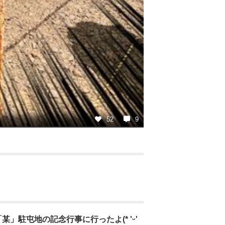
52
9
衛隊「某」駐屯地の記念行事に行ったよ(* 'ᵕ'