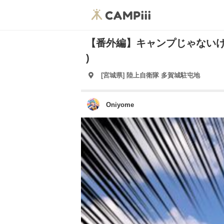
【番外編】キャンプじゃないけど…
)ゞ
[宮城県] 陸上自衛隊 多賀城駐屯地
Oniyome