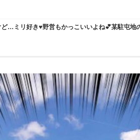
ミリ好き♥️野営もかっこいいよね💕︎某駐屯地の記念