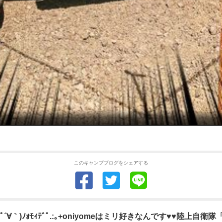
このキャンプブログをシェアする
ﾟ´∀｀)ﾉｫﾓｨﾃﾞﾟ.:｡+oniyomeはミリ好きなんです♥️♥️陸上自