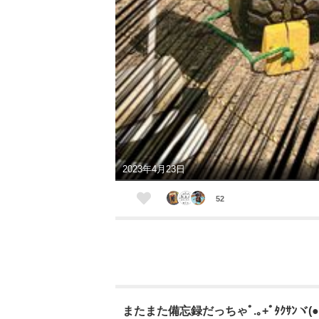
2023年4月23日
52
またまた備忘録だっちゃﾟ.｡+ﾟﾀｸｻﾝヾ(●