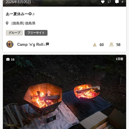
2026年8月05日
17
4
あー夏休みー🌻♬
[徳島県] 徳島県
グループ
フリーサイト
Camp 'n'g Roll♪🏁
60
58
1日前
10