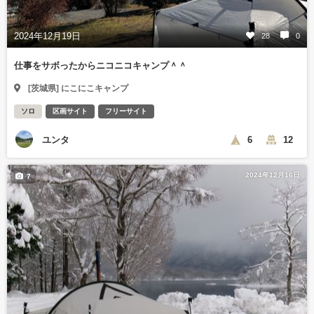
2024年12月19日
28
0
仕事をサボったからニコニコキャンプ＾＾
[茨城県] にこにこキャンプ
ソロ
区画サイト
フリーサイト
ユンタ
6
12
2024年12月16日
7