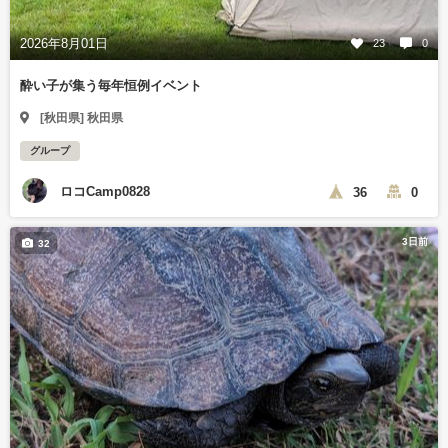
2026年8月01日
23
0
酔い子が集う毎年恒例イベント
[秋田県] 秋田県
グループ
ロコCamp0828
36
0
3日前
32