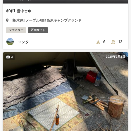
ギギ1 雪中⛄️❄️
[栃木県] メープル那須高原キャンプグランド
ファミリー
区画サイト
ユンタ
6
12
2025年2月2日
4