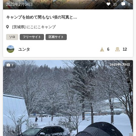
2023年2月04日
31
0
キャンプを始めて間もない頃の写真と…
[茨城県] にこにこキャンプ
ソロ
フリーサイト
区画サイト
ユンタ
6
12
2025年1月8日
7