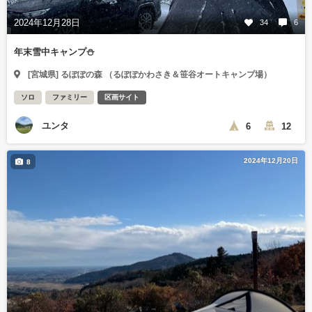
2024年12月28日
34
6
年末雪中キャンプ⛄️
[宮城県] るぽぽの森 （るぽぽかわさき＆笹谷オートキャンプ場）
ソロ
ファミリー
区画サイト
ユンタ
6
12
2024年12月20日
8