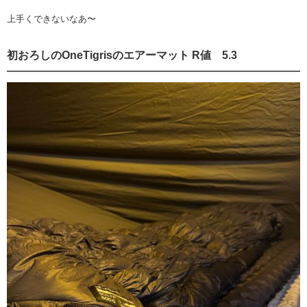
上手くできないなあ〜
初おろしのOneTigrisのエアーマット R値 5.3