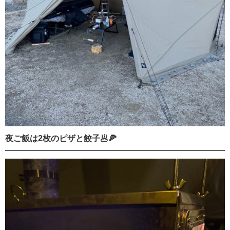
夜ご飯は2枚のピザと餃子🥟🍕