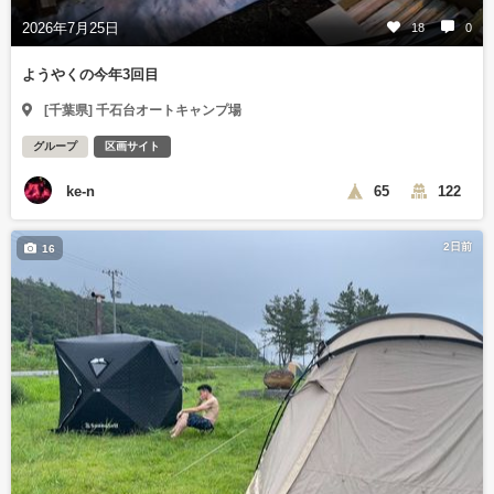
2026年7月25日
18
0
ようやくの今年3回目
[千葉県] 千石台オートキャンプ場
グループ
区画サイト
ke-n
65
122
2日前
16