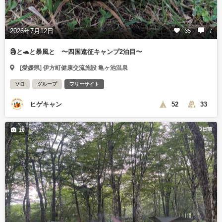
2026年7月12日
35
7
🗿と🐢と暴風と 〜四国遠征キャンプ2泊目〜
[愛媛県] 伊方町健康交流施設 亀ヶ池温泉
ソロ
グループ
フリーサイト
ヒゲキャン
52
33
3日前
10