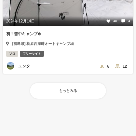
2024年12月14日
40
4
初！雪中キャンプ❄️
[福島県] 桧原西湖畔オートキャンプ場
ソロ
フリーサイト
ユンタ
6
12
もっとみる