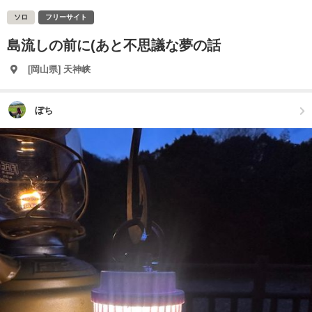
ソロ
フリーサイト
島流しの前に(あと不思議な夢の話
[岡山県] 天神峡
ぼち