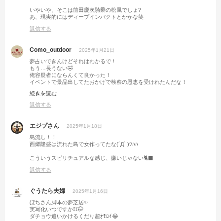
いやいや、そこは前田慶次騎乗の松風でしょ?
あ、現実的にはディープインパクトとかかな笑
返信する
Como_outdoor
2025年1月21日
夢占いできんけどそれはわかるで！
もう…長うない🤣
俺容疑者にならんくて良かった！
イベントで景品出してたおかげで検察の恩恵を受けれたんだな！
続きを読む
とりあえず、次回会うときにはダチョウの卵焼き待ってます♪
返信する
エジプさん
2025年1月18日
島流し！！
西郷隆盛は流れた島で女作ってたな(´Д` )ﾜﾊﾊ
こういうスピリチュアルな感じ、嫌いじゃない🐈️‍⬛️
返信する
ぐうたら夫婦
2025年1月16日
ぼちさん脚本の夢芝居✨
実写化いつですかꉂꉂ🤭
ダチョウ追いかけるくだり超ｵﾓﾛｲ😂