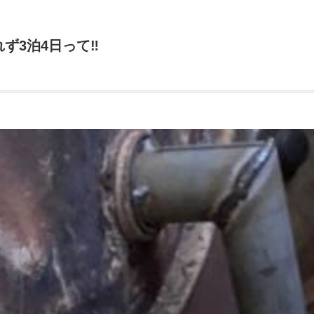
帰れず3泊4日って‼️