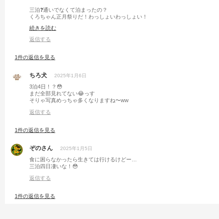
三泊❓通いでなくて泊まったの？
くろちゃん正月祭りだ！わっしょいわっしょい！
って感じでしょうか？
続きを読む
車もいっぱい泊まってて人気のほどが伺えますね
返信する
1件の返信を見る
ちろ犬
2025年1月6日
3泊4日！？😳
まだ全部見れてない😂っす
そりゃ写真めっちゃ多くなりますね〜ww
返信する
1件の返信を見る
ぞのさん
2025年1月5日
食に困らなかったら生きては行けるけどー…
三泊四日凄いな！😳
返信する
1件の返信を見る