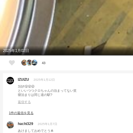
2025年1月02日
43
IZUIZU
2025年1月12日
3泊‼️😲😲😲
といいつつクロちゃんの泊まってない笑
寝泊まりは同じ道の駅?
返信する
1件の返信を見る
hachi329
2025年1月7日
あけましておめでとう🎍