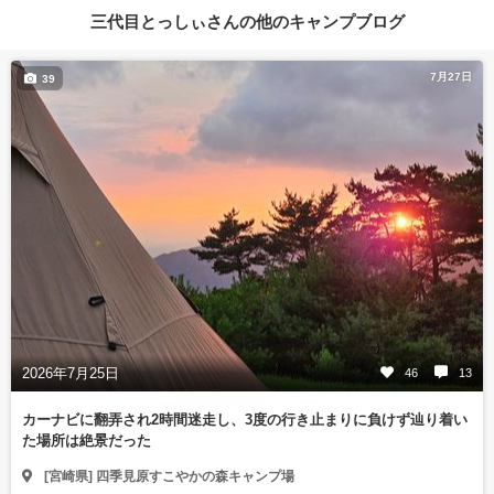
三代目とっしぃさんの他のキャンプブログ
7月27日
39
2026年7月25日
46
13
カーナビに翻弄され2時間迷走し、3度の行き止まりに負けず辿り着い
た場所は絶景だった
[宮崎県] 四季見原すこやかの森キャンプ場