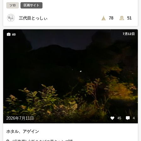
ソロ
区画サイト
三代目とっしぃ
78
51
7月12日
40
2026年7月11日
45
4
ホタル、アゲイン