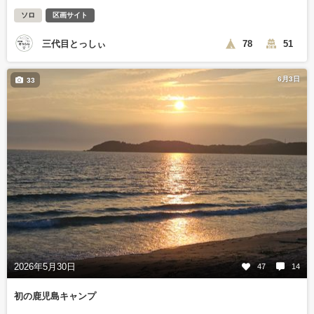
ソロ
区画サイト
三代目とっしぃ
78
51
6月3日
33
2026年5月30日
47
14
初の鹿児島キャンプ