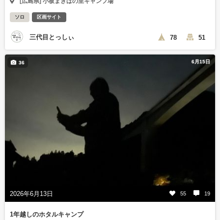
[広島県] 小板まきばの里キャンプ場
ソロ
区画サイト
三代目とっしぃ
78
51
6月15日
36
2026年6月13日
55
19
1年越しのホタルキャンプ