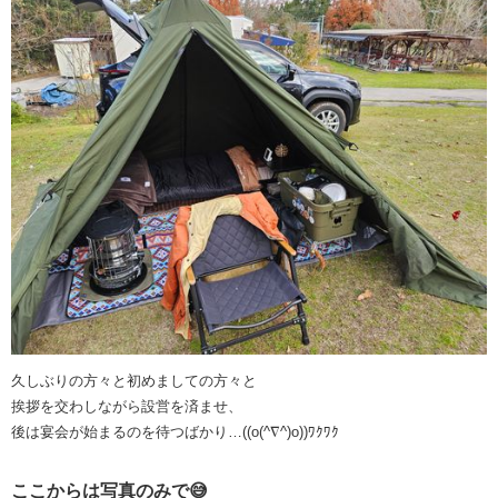
久しぶりの方々と初めましての方々と
挨拶を交わしながら設営を済ませ、
後は宴会が始まるのを待つばかり…((o(^∇^)o))ﾜｸﾜｸ
ここからは写真のみで😅