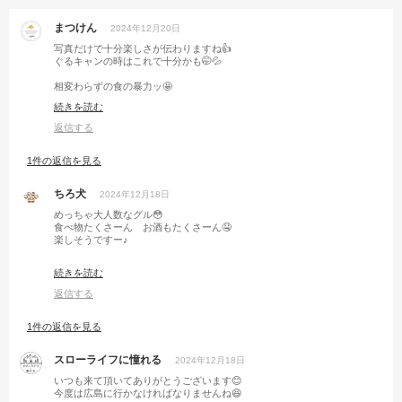
まつけん
2024年12月20日
写真だけで十分楽しさが伝わりますね👍
ぐるキャンの時はこれで十分かも🤭💦
相変わらずの食の暴力ッ🤩
最高っす🥰
続きを読む
返信する
1件の返信を見る
ちろ犬
2024年12月18日
めっちゃ大人数なグル😳
食べ物たくさーん お酒もたくさーん🤤
楽しそうですー♪
ケーキいいなぁ🤔
続きを読む
こっちもケーキ用意したらよかったー😭
返信する
1件の返信を見る
スローライフに憧れる
2024年12月18日
いつも来て頂いてありがとうございます😊
今度は広島に行かなければなりませんね😆