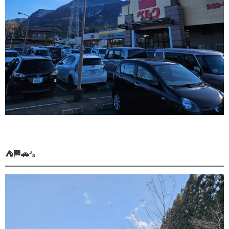
⛺🏁🚗³₃