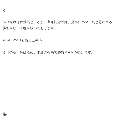
と、
振り返れば秋競馬どころか、宝塚記念以降、見事にハマったと思われる
勝ちがない状態が続いております。
2024年のG1もあと三戦💦
今日の朝日杯は軽め、来週の有馬で勝負⚔️🔥⚔️を掛けます。
☀