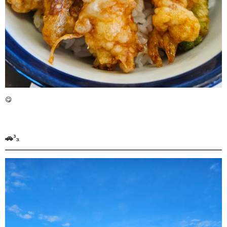
😋
🚗³₃