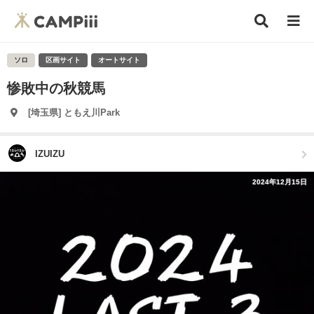
ソロ
区画サイト
オートサイト
惨敗中の秋競馬
[埼玉県] ともえ川Park
IZUIZU
2024年12月15日