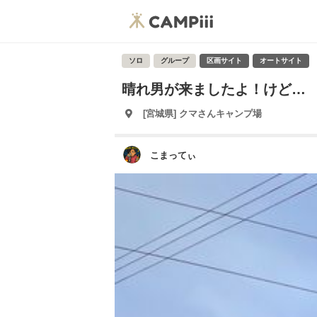
ソロ
グループ
区画サイト
オートサイト
晴れ男が来ましたよ！けど…
[宮城県] クマさんキャンプ場
こまってぃ