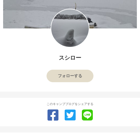
スシロー
フォローする
このキャンプブログをシェアする