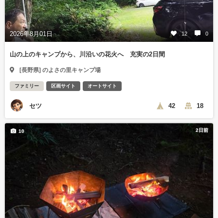
2026年8月01日
12
0
山の上のキャンプから、川沿いの花火へ 充実の2日間
[長野県] のよさの里キャンプ場
ファミリー
区画サイト
オートサイト
セツ
42
18
2日前
10