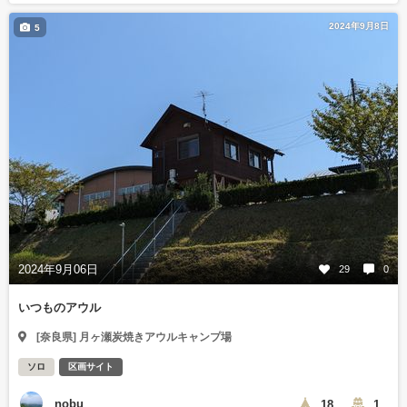
2024年9月8日
5
2024年9月06日
29
0
いつものアウル
[奈良県] 月ヶ瀬炭焼きアウルキャンプ場
ソロ
区画サイト
nobu
18
1