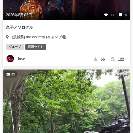
2026年8月03日
14
0
息子とソログル
[茨城県] the country (キャンプ場)
グループ
区画サイト
ke-n
66
122
20時間前
23