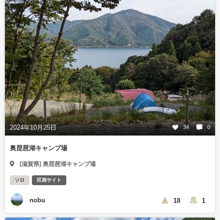
2024年10月25日
34
0
奥琵琶湖キャンプ場
[滋賀県] 奥琵琶湖キャンプ場
ソロ
区画サイト
nobu
18
1