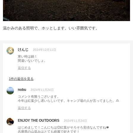
温かみのある照明で、ホッとします。いい雰囲気です。
けんじ
2024年12月11日
寒い時は鍋！
間違いないでしょ。
返信する
1件の返信を見る
nobu
2024年11月24日
コメント有難うございます。
今年は紅葉少し遅いらしいです。キャンプ場の人が言ってました。🙎
返信する
ENJOY THE OUTDOORS
2024年11月24日
はじめまして！こんにちは😊紅葉がそろそろ見頃なんですね🍁
兵庫県の山並みはとても綺麗で好きです！