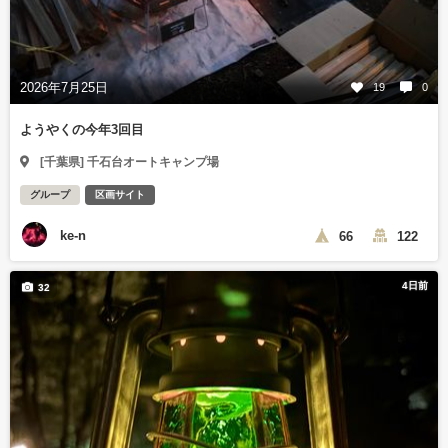
2026年7月25日
19
0
ようやくの今年3回目
[千葉県] 千石台オートキャンプ場
グループ
区画サイト
ke-n
66
122
4日前
32