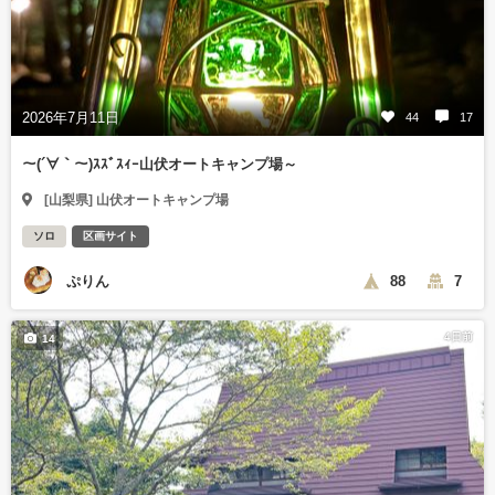
2026年7月11日
44
17
～(´∀｀～)ｽｽﾞｽｨｰ山伏オートキャンプ場～
[山梨県] 山伏オートキャンプ場
ソロ
区画サイト
ぷりん
88
7
4日前
14