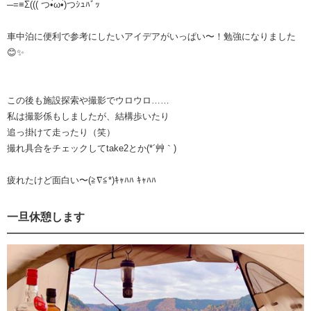
─=≡Σ((( つ•̀ω•́)つｼｭﾊﾞｯ
車中泊に便利で参考にしたいアイデアがいっぱい〜！勉強になりました
😊✨
この後も施設探索や撮影でウロウロ……
私は撮影係もしましたが、結構歩いたり
追っ掛けて走ったり（笑）
撮れ具合をチェックしてtake2とか(*´艸｀)
疲れたけど面白い〜(≧∇≦*)ｷｬﾊﾊ ｷｬﾊﾊ
一旦休憩します