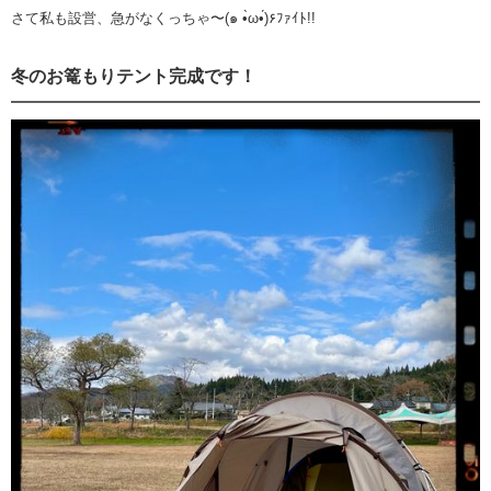
さて私も設営、急がなくっちゃ〜(๑ •̀ω•́)۶ﾌｧｲﾄ!!
冬のお篭もりテント完成です！