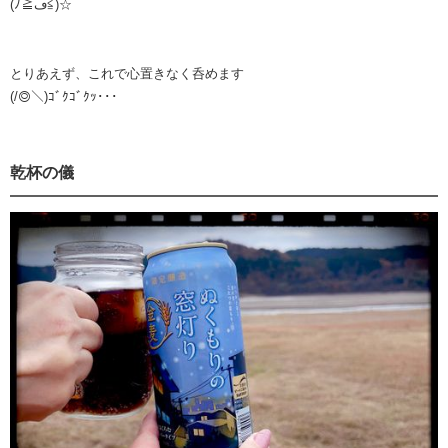
(ﾉ≧ڡ≦)☆
とりあえず、これで心置きなく呑めます
(/◎＼)ｺﾞｸｺﾞｸｯ･･･
乾杯の儀