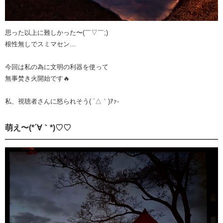
思った以上に難しかった〜(￣▽￣;)
根性無しでスミマセン…
今回は私の為に文明の利器を使って
無事焚き火開始です🔥
私、視聴者さんに怒られそう( ´△｀)ｱｧ-
萌え〜(*´∀｀*)♡♡