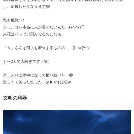
し、応援したくなります😭
私も挑戦〜❗️
えっ、コレ本当に火が着かないんだ…(๑˟▵˟๑)՞՞
火花はいっぱい飛んでるのになぁ
「Ａ」さんは何度も着火するものの…...(lll-ω-)ﾁｰﾝ
も〜2人で大騒ぎです（笑）
久しぶりに夢中になって擦り続けたー😁
楽しくて笑った笑ったゞ(≧‎‎‎‎❥⁠ ≦*) 爆笑w
文明の利器