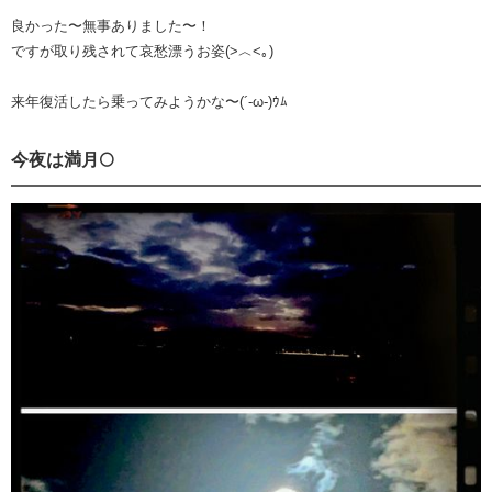
良かった〜無事ありました〜！
ですが取り残されて哀愁漂うお姿(>︿<｡)
来年復活したら乗ってみようかな〜(´-ω-)ｳﾑ
今夜は満月🌕