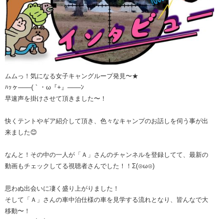
ムムっ！気になる女子キャングループ発見〜★
ﾊｯヶ───(｀・ω『+』───ﾝ
早速声を掛けさせて頂きました〜！
快くテントやギア紹介して頂き、色々なキャンプのお話しを伺う事が出
来ました😊
なんと！その中の一人が「Ａ」さんのチャンネルを登録してて、最新の
動画もチェックしてる視聴者さんでした！！Σ(⊙ω⊙)
思わぬ出会いに凄く盛り上がりました！
そして「Ａ」さんの車中泊仕様の車を見学する流れとなり、皆んなで大
移動〜！