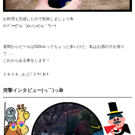
お料理も完成したので乾杯しましょう🍻
ｶﾝﾊﾟ━(*´ω｀)o∪∪o(´ω｀*)━ｲ
昼間からビールは500mLってちょっと多いけど、私はお酒の力を借り
て……
これからある事をします！
ドキドキ...|•,,)♡┣¨ｷ♡┣¨ｷ
突撃インタビュー(っ˙˘˙)っ🎤