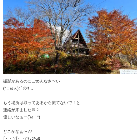
撮影があるのにごめんなさ〜い
(*；ω人)ｺﾞﾒﾝﾈ...
もう場所は取ってあるから慌てないで！と
連絡が来ました💬️📱
優しいなぁー(´ω｀*)
どこかなぁ〜??
｢･_･ )(｢･_･)"ｷｮﾛｷｮﾛ