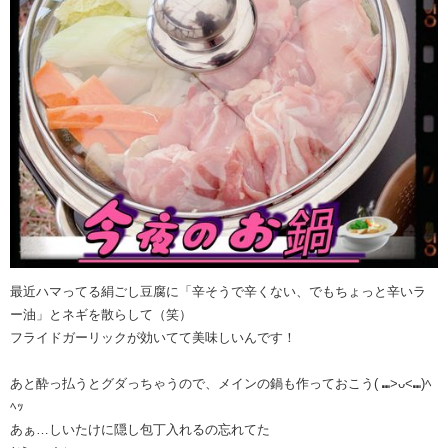
最近ハマってる絹ごし豆腐に「辛そうで辛くない、でもちょっと辛いラ
ー油」とネギを散らして（笑）
フライドガーリックが効いてて美味しいんです！
あと酔っ払うとグダっちゃうので、メインの鍋も作っておこう( ⑉>ᴗ<⑉)ﾍ
ﾍｯ
あぁ…しいたけに隠し包丁入れるの忘れてた