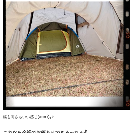
幅も高さもいい感じ(๑•̀ㅂ•́)و✧
これなら余裕でお篭もりできるっちゃ✌️