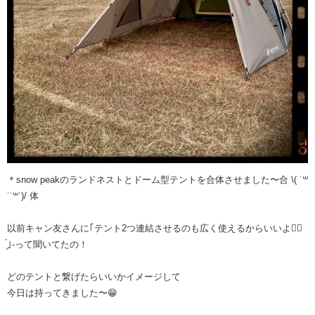
＊snow peakのランドネストとドーム型テントを合体させました〜合 \( ˙꒳​
˙˙꒳​˙)/ 体
以前キャン友さんに｢テント2つ連結させるのも広く使えるからいいよ︎👍🏻
̖́｣-って聞いてたの！
どのテントと繋げたらいいかイメージして
今日は持ってきました〜😁