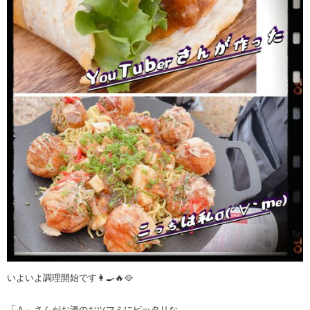
いよいよ調理開始です👩‍🍳🔥🥘
「Ａ」さんがお酒のおツマミにピッタリな、