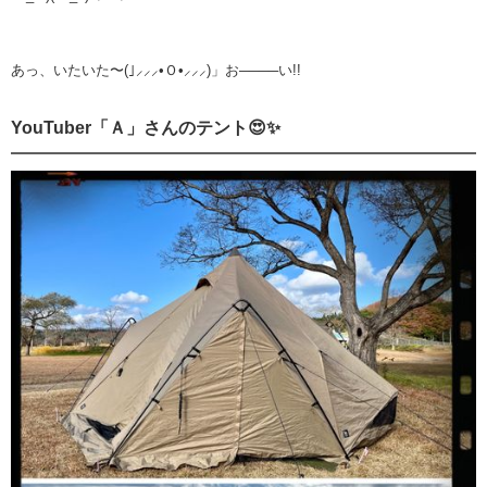
あっ、いたいた〜(｣⸝⸝⸝•Ｏ•⸝⸝⸝)」お────い!!
YouTuber「Ａ」さんのテント😍✨