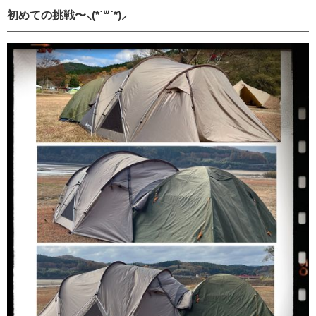
初めての挑戦〜⸜(*˙꒳˙*)⸝