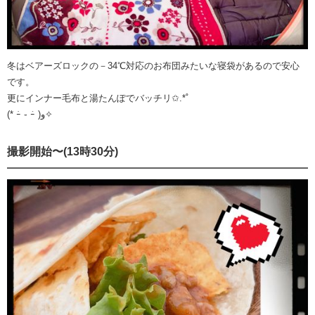
冬はベアーズロックの－34℃対応のお布団みたいな寝袋があるので安心
です。
更にインナー毛布と湯たんぽでバッチリ✩.*˚
(* ｰ̀ ֊ ｰ́ )و✧
撮影開始〜(13時30分)