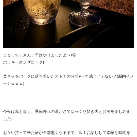
こまってぃさん！早速やりましたよ〜ꉂ🤭
ポッキーオンザロック❗️
焚き火をバックに落ち着いたオトナの時間♥️って感じじゃない？(脳内イメ
ーシｗｗｗ)
今夜は風もなく、季節外れの暖かさでゆっくり焚き火とお酒を楽しみま
した。
お互い持って来た薪が全部無くなるまで、沢山お話しして素敵な時間を