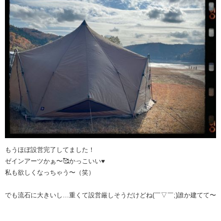
もうほぼ設営完了してました！
ゼインアーツかぁ〜🥰かっこいい♥
私も欲しくなっちゃう〜（笑）
でも流石に大きいし…重くて設営厳しそうだけどね(￣▽￣;)誰か建てて〜