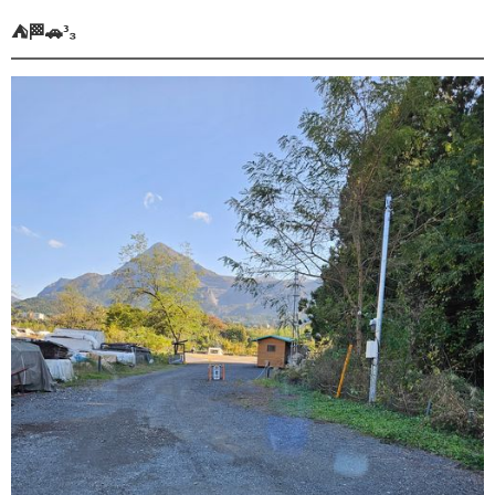
⛺🏁🚗³₃