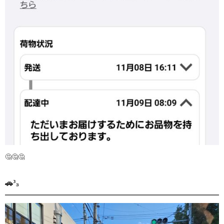
🤔🤔🤔
🚗³₃