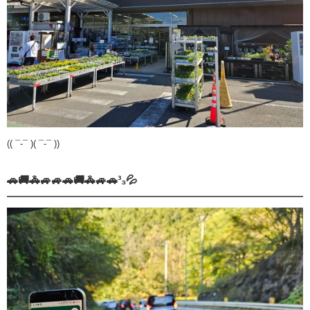
(( ¯-¯ )( ¯-¯ ))
🚗🚚🚓🚙🚙🚗🚚🚓🚙🚗³₃💦