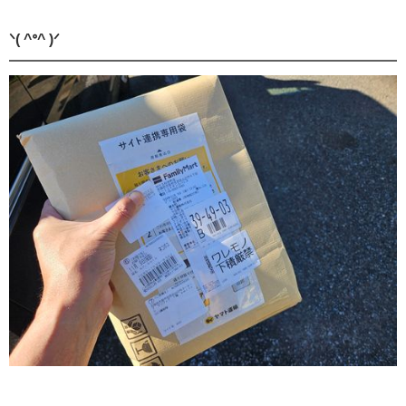
ᐠ( ^ᐤ^ )ᐟ