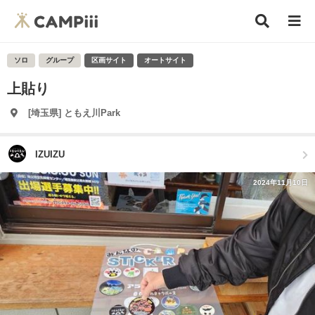
ソロ
グループ
区画サイト
オートサイト
上貼り
[埼玉県] ともえ川Park
IZUIZU
2024年11月10日