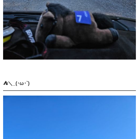
⛺＼_(･ω･`)