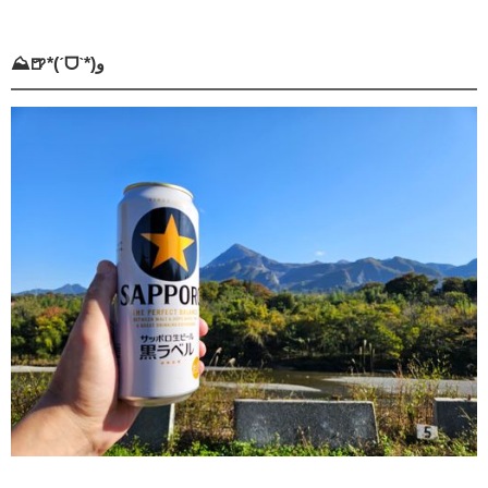
⛰️🍺*(ˊᗜˋ*)و