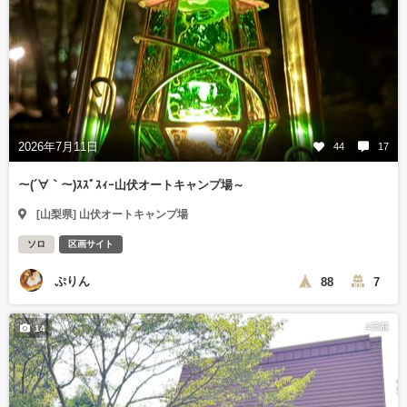
2026年7月11日
44
17
～(´∀｀～)ｽｽﾞｽｨｰ山伏オートキャンプ場～
[山梨県] 山伏オートキャンプ場
ソロ
区画サイト
ぷりん
88
7
4日前
14