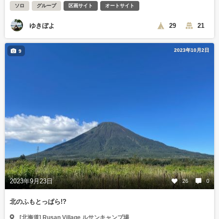
ソロ
グループ
区画サイト
オートサイト
ゆきぼよ
29
21
2023年10月2日
9
2023年9月23日
26
0
北のふもとっぱら!?
[北海道] Rusan Village ルサンキャンプ場