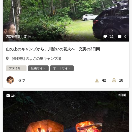
2026年8月01日
12
0
山の上のキャンプから、川沿いの花火へ 充実の2日間
[長野県] のよさの里キャンプ場
ファミリー
区画サイト
オートサイト
セツ
42
18
2日前
10