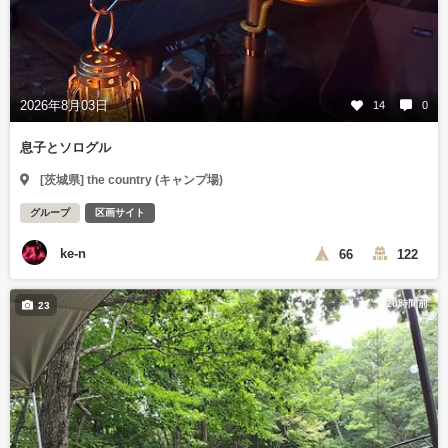
2026年8月03日
14
0
息子とソログル
[茨城県] the country (キャンプ場)
グループ
区画サイト
ke-n
66
122
20時間前
23