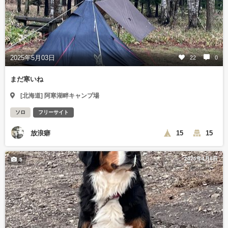
2025年5月03日
22
0
まだ寒いね
[北海道] 阿寒湖畔キャンプ場
ソロ
フリーサイト
放浪癖
15
15
2025年4月6日
5