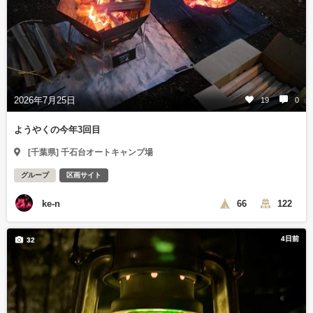
2026年7月25日
19
0
ようやくの今年3回目
[千葉県] 千石台オートキャンプ場
グループ
区画サイト
ke-n
66
122
4日前
32