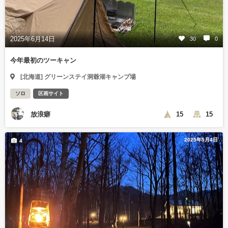
2025年6月14日
30
0
今年最初のツーキャン
[北海道] グリーンステイ洞爺湖キャンプ場
ソロ
区画サイト
放浪癖
15
15
2025年5月4日
4