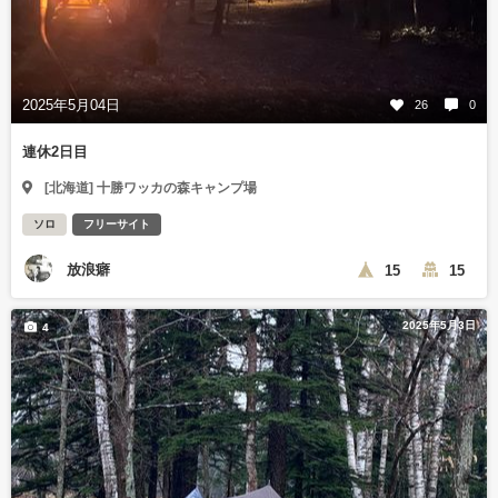
2025年5月04日
26
0
連休2日目
[北海道] 十勝ワッカの森キャンプ場
ソロ
フリーサイト
放浪癖
15
15
2025年5月3日
4