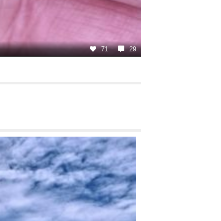
71
29