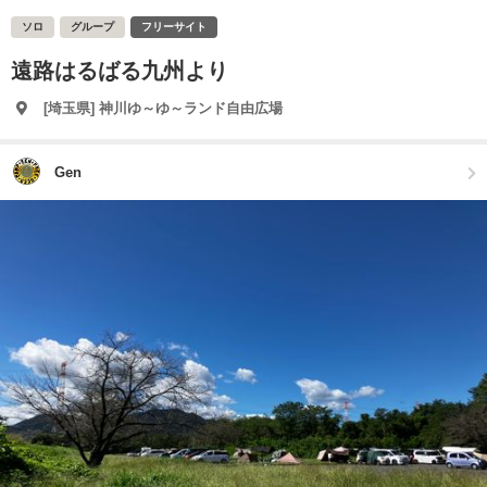
ソロ
グループ
フリーサイト
遠路はるばる九州より
[埼玉県] 神川ゆ～ゆ～ランド自由広場
Gen