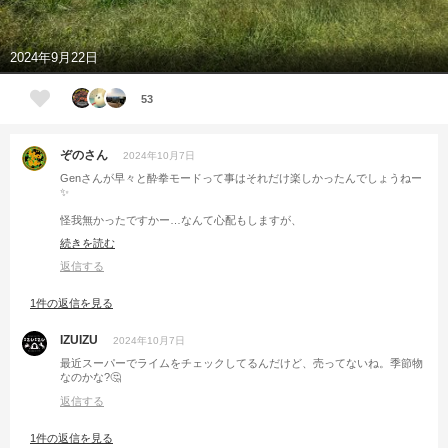
2024年9月22日
53
ぞのさん
2024年10月7日
Genさんが早々と酔拳モードって事はそれだけ楽しかったんでしょうねー
✨
怪我無かったですかー…なんて心配もしますが、
やらかしを期待してしまう気持ちが上回ってしまいます😅👍
続きを読む
返信する
1件の返信を見る
IZUIZU
2024年10月7日
最近スーパーでライムをチェックしてるんだけど、売ってないね。季節物
なのかな?🤔
返信する
1件の返信を見る