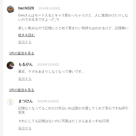
hachi329
2024年10月6日
Genさんはモード入るとキャラ変わっちゃうけど、人に迷惑かけたりしな
いので大丈夫ですよ～(^_^)
楽しい飲みなので記憶にとどめて置きたい気持ちはわかるけど、記憶無い
ものはしょうが無い😆
続きを読む
お互い怪我には気をつけましょう☺️
返信する
1件の返信を見る
もるがん
2024年10月6日
最近、ケガをあまりしなくなって偉いです。
返信する
1件の返信を見る
まつけん
2024年10月6日
記憶なくなってもこれだけ沢山いれば誰か介護してくれて安心ですね🤣💦
笑笑
それにしても記憶はないのに写真はたくさんあるっすね🙋‍♂️笑
返信する