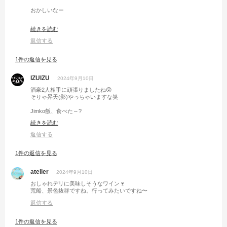
おかしいなー
呼ばれてないなー
続きを読む
予定空けてたのにー
返信する
1件の返信を見る
IZUIZU
2024年9月10日
酒豪2人相手に頑張りましたね😲
そりゃ昇天(影)やっちゃいますな笑
Jimko飯、食べた～?
久しく食べてないので(*・ω・)ｳﾗﾔﾏｼｨ…
続きを読む
(元々あまり食べてないけど笑)
返信する
1件の返信を見る
atelier
2024年9月10日
おしゃれデリに美味しそうなワイン🍷
荒船、景色抜群ですね。行ってみたいですね〜
返信する
1件の返信を見る