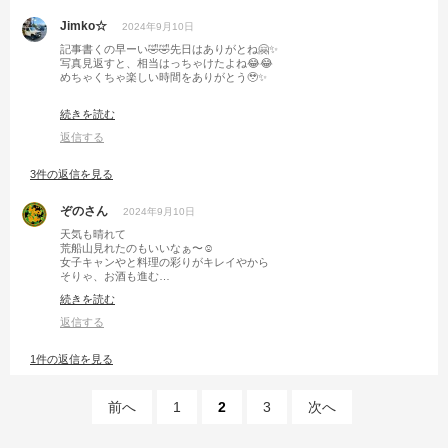
Jimko☆
2024年9月10日
記事書くの早ーい🤣🤣先日はありがとね🤗✨
写真見返すと、相当はっちゃけたよね😂😂
めちゃくちゃ楽しい時間をありがとう🥹✨
ホント、ぷりんちゃんとラニちゃんは可愛くて料理上手な女子だったわー
続きを読む
😍😍
返信する
あの1日では足りなかったくらい🥲
来月は厳しいけど🥺埼玉キャンプしよね(*´˘`*)♡
3件の返信を見る
ぞのさん
2024年9月10日
天気も晴れて
荒船山見れたのもいいなぁ〜☺️
女子キャンやと料理の彩りがキレイやから
そりゃ、お酒も進む…
…って、枡は本気で挑み過ぎやろー👋💨
続きを読む
返信する
1件の返信を見る
前へ
1
2
3
次へ