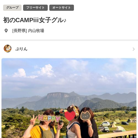
グループ
フリーサイト
オートサイト
初のCAMPiii女子グル♪
[長野県] 内山牧場
ぷりん