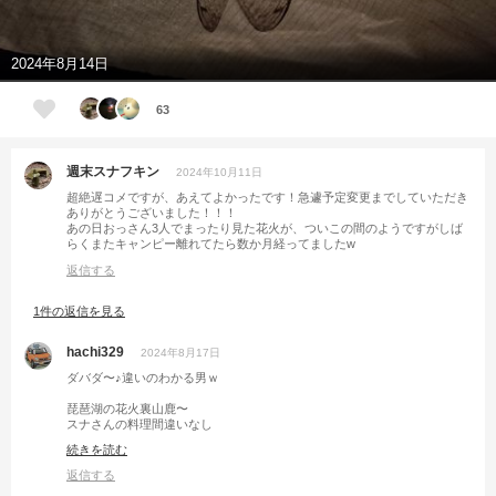
2024年8月14日
63
週末スナフキン
2024年10月11日
超絶遅コメですが、あえてよかったです！急遽予定変更までしていただき
ありがとうございました！！！
あの日おっさん3人でまったり見た花火が、ついこの間のようですがしば
らくまたキャンピー離れてたら数か月経ってましたw
返信する
1件の返信を見る
hachi329
2024年8月17日
ダバダ〜♪違いのわかる男ｗ
琵琶湖の花火裏山鹿〜
スナさんの料理間違いなし
続きを読む
僕もぞのさんに会いに行きたい😃
返信する