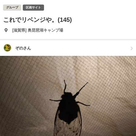
グループ
区画サイト
これでリベンジや。(145)
[滋賀県] 奥琵琶湖キャンプ場
ぞのさん