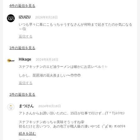
4件の返信を見る
IZUIZU
2024年8月16日
いつも早々に幕にこもっちゃうすなさんが何時まで起きてたのか気になる
～🤔
返信する
1件の返信を見る
Hikage
2024年8月16日
スナフキッチンのエビ油ラーメンは確かにお店レベル！✨
しかし、琵琶湖の花火羨ましい〜🥹🥹🥹
返信する
1件の返信を見る
まつけん
2024年8月16日
アトさんからお誘い頂いたのに、15日が仕事で行けず…(T ^ T)ｽｲﾏｾﾝ
スナフキッチンめっちゃ美味そうっすね🤩
切るだけと言いつつ、あの包丁が職人級の凄いやつΣ（ﾟдﾟlll）ﾎﾝｶｸﾃｷ
続きを読む
花火も見れて最高のぐるキャンでしたね🙋‍♂️
これはロスになるやつッ🤭💦笑笑