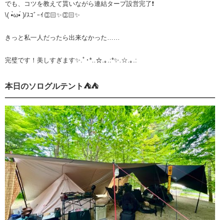
でも、コツを教えて貰いながら連結タープ設営完了❗️
\( •̀ω•́ )/ｽｺﾞｰｲ👏🏻✨👏🏻✨
きっと私一人だったら出来なかった……
完璧です！美しすぎます✨.ﾟ･*..☆.｡.:*✨.☆.｡.:
本日のソログルテント⛺️⛺️