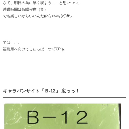
さて、明日の為に早く寝よう……と思いつつ、
睡眠時間は仮眠程度（笑）
でも楽しいからいいんだ((o(｡>ω<｡)o))💗⸝
では、、、
福島県へ向けてしゅっぱーつ٩(ˊᗜˋ*)و
キャラバンサイト「Ｂ-12」 広っっ！