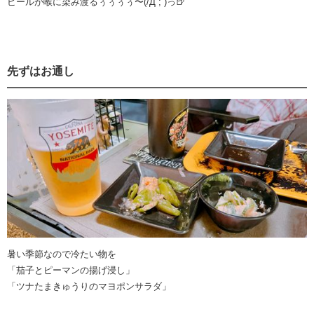
ビールが喉に染み渡るぅぅぅぅ〜(/Д`; )っ🍺
先ずはお通し
暑い季節なので冷たい物を
「茄子とピーマンの揚げ浸し」
「ツナたまきゅうりのマヨポンサラダ」