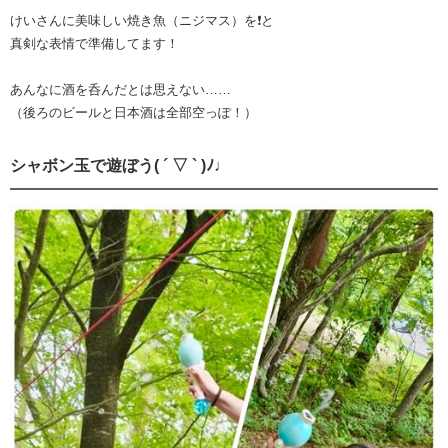
けいさんに美味しい焼き魚（ニジマス）を❗️と
真剣な表情で準備してます！
あんなに酒を呑んだとは思えない……
（後ろのビールと日本酒は全部空っぽ！）
シャボン玉で遊ぼう( ´ ▽ ` )ﾉ♩