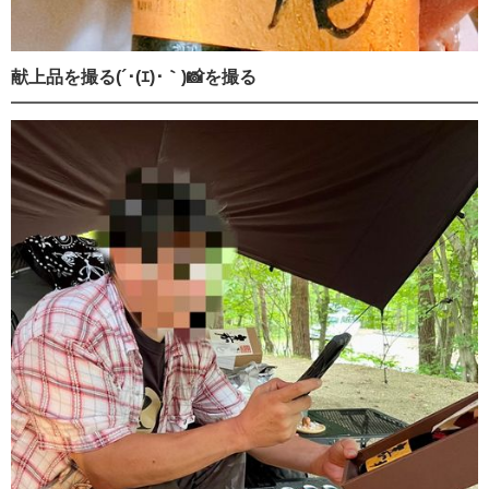
献上品を撮る(´･(ｴ)･｀)📸を撮る