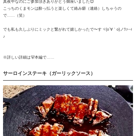
真夜中なのにご参加頂きありがとう御座いました😊
こっちのくまモンは酔っ払うと楽しくて絡み癖（連絡）しちゃうの
で……（笑）
でも私も久しぶりにミックと繋がれて嬉しかったで〜すヾ(o´∀｀o)ノﾜｧｰｨ
♪
※詳しい詳細は🐻‍本編で……
サーロインステーキ（ガーリックソース）