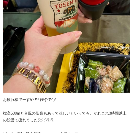
お疲れ様でーす\(≧∇≦)🍻(≧∇≦)/
標高600mと台風の影響もあって涼しいといっても、かれこれ3時間以上
の設営で疲れました('ω' ;)💦💦