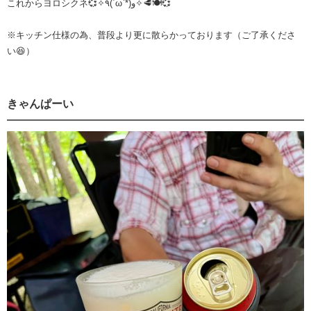
これからヨロシクネ💞✧٩(ˊωˋ*)و✧🥩🍽💞
※キッチン仕様の為、普段より更に散らかっております（ご了承くださ
い😆）
きゃんぱーい