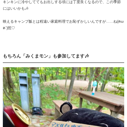
キンキンに冷やしててもお出しする頃には丁度良くなるので、この季節
にはいいかも🎶
映えるキャンプ飯とは程遠い家庭料理でお恥ずかしいんですが……ね(ฅω
ฅ`)照♡
もちろん「みくまモン」も参加してます🎶