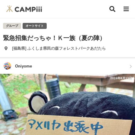
グループ
オートサイト
緊急招集だっちゃ！Ｋ一族（夏の陣）
[福島県] ふくしま県民の森フォレストパークあだたら
Oniyome
2024年8月13日