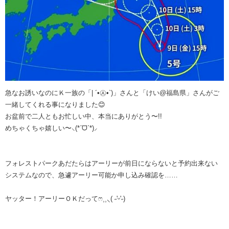
急なお誘いなのにＫ一族の「| ´•㉦•`)」さんと「けい@福島県」さんがご
一緒してくれる事になりました😊
お盆前で二人ともお忙しい中、本当にありがとう〜!!
めちゃくちゃ嬉しい〜⸜(*ˊᗜˋ*)⸝
フォレストパークあだたらはアーリーが前日にならないと予約出来ない
システムなので、急遽アーリー可能か申し込み確認を……
ヤッター！アーリーＯＫだってෆ⸒⸒⸜( ˶'ᵕ'˶)